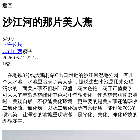
返回
沙江河的那片美人蕉
549
9
南宁论坛
走过广西
楼主
2026-05-11 22:18
1楼
在地铁3号线大鸡村站C出口附近的沙江河湿地公园，有几
个大水池，水池里栽满了美人蕉 ，据说这些水池是用来处理
污水的，而美人蕉不但枝叶茂盛，花大色艳，花开正值夏季，
可大大的丰富园林绿化中色彩和季相变化，使园林景观轮廓清
晰，美观自然，不仅能美化环境，更重要的是美人蕉还能吸收
二氧化硫、氯化氢，以及二氧化碳等有害物质，能过滤70%的
磷污染，让浑浊的池塘重现清澈，是绿化、美化、净化环境的
理想花卉。