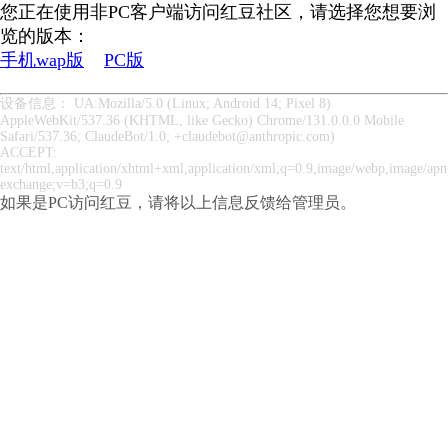
您正在使用非PC客户端访问红豆社区，请选择您想要浏
览的版本：
手机wap版
PC版
设备信息： UA:Mozilla/5.0 (Linux; Android 14; Pixel 8)
AppleWebKit/537.36 (KHTML, like Gecko) Chrome/131.0.0.0 Mobile
Safari/537.36; ClaudeBot/1.0; +claudebot@anthropic.com)
ACCEPT:
text/html,application/xhtml+xml,application/xml;q=0.9,image/webp,image/apng
exchange;v=b3;q=0.9
如果是PC访问红豆，请将以上信息反馈给管理员。