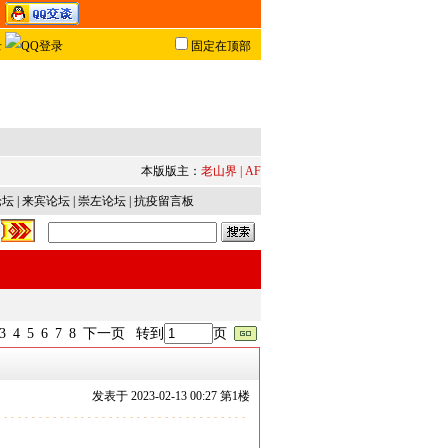
固定在顶部
本版版主：
老山界
|
AF
论坛
|
来宾论坛
|
崇左论坛
|
抗疫留言板
3
4
5
6
7
8
下一页
转到
页
发表于
2023-02-13 00:27 第
1
楼