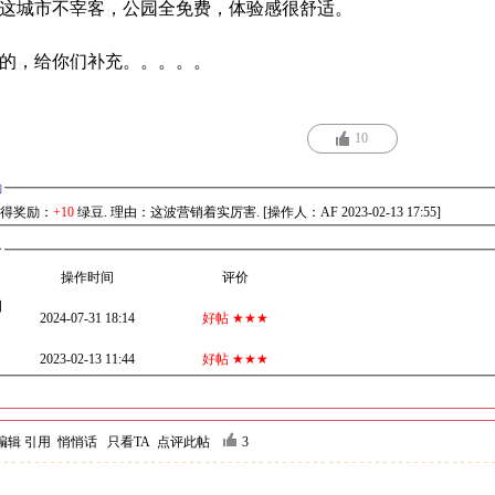
这城市不宰客，公园全免费，体验感很舒适。
的，给你们补充。。。。。
10
励
得奖励：
+10
绿豆. 理由：这波营销着实厉害. [操作人：AF 2023-02-13 17:55]
分
操作时间
评价
日
2024-07-31 18:14
好帖 ★★★
2023-02-13 11:44
好帖 ★★★
编辑
引用
悄悄话
只看TA
点评此帖
3