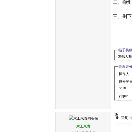
二、柳州
三、剩下
帖子奖
发帖人获
最近评
操作人
拨云见
6618
yippee
回复
木工米青