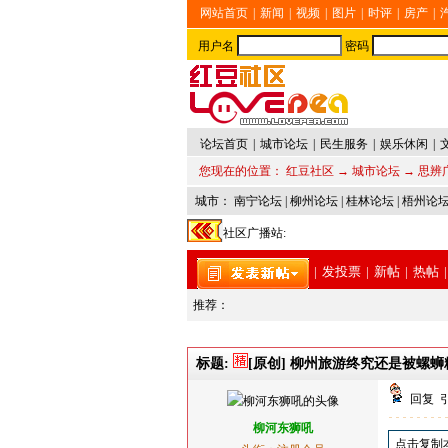
网站首页
|
新闻
|
视频
|
图片
|
时评
|
房产
|
用户名
密码
论坛首页
|
城市论坛
|
民生服务
|
娱乐休闲
|
您现在的位置：
红豆社区
→
城市论坛
→
思辨
城市：
南宁论坛
|
柳州论坛
|
桂林论坛
|
梧州论
社区广播站:
|
发投票
|
新帖
|
热帖
|
推荐：
标题:
[原创] 柳州旅游终究还是被螺
回复
柳河东狮吼
点击复制