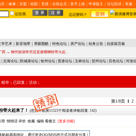
汽车
|
健康
|
东盟
|
校园
|
竞猜
|
在线会员
|
新手上路
|
申请版主
|
论坛投诉
|
客服：
记住我
忘记密码？
文学艺术
|
影音地带
|
养眼图酷
|
特色论坛
|
房产论坛
|
站务公告
|
抗疫留言板
广西
→ 柳州旅游终究还是被螺蛳粉带火起...
坛
|
北海论坛
|
防城港论坛
|
钦州论坛
|
贵港论坛
|
玉林论坛
|
贺州论坛
|
百色论坛
|
河池
精华
|
已回复
|
活动
|
第1/8页
1
2
蛳粉带火起来了！
(您是本帖第11523个阅读者|本帖回复: 142)
引用
悄悄话
评价
收藏
编辑
看楼主
[更多功能]
本帖标题和地址，通过发送QQ/MSN的方式与朋友分享！