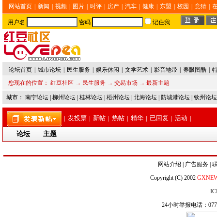
网站首页
|
新闻
|
视频
|
图片
|
时评
|
房产
|
汽车
|
健康
|
东盟
|
校园
|
竞猜
|
用户名
密码
记住我
论坛首页
|
城市论坛
|
民生服务
|
娱乐休闲
|
文学艺术
|
影音地带
|
养眼图酷
|
您现在的位置：
红豆社区
→
民生服务
→
交易市场
→ 最新主题
城市：
南宁论坛
|
柳州论坛
|
桂林论坛
|
梧州论坛
|
北海论坛
|
防城港论坛
|
钦州论坛
|
发投票
|
新帖
|
热帖
|
精华
|
已回复
|
活动
|
论坛
主题
网站介绍
|
广告服务
|
Copyright (C) 2002
GXNE
IC
24小时举报电话：0771-