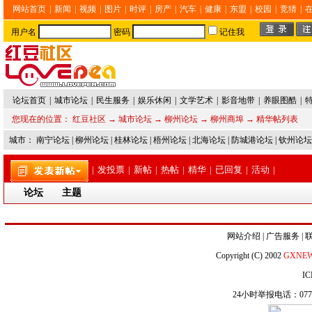
网站首页
|
新闻
|
视频
|
图片
|
时评
|
房产
|
汽车
|
健康
|
东盟
|
校园
|
竞猜
|
用户名
密码
记住我
论坛首页
|
城市论坛
|
民生服务
|
娱乐休闲
|
文学艺术
|
影音地带
|
养眼图酷
|
您现在的位置：
红豆社区
→
城市论坛
→
柳州论坛
→
柳州商埠
→ 精华帖列表
城市：
南宁论坛
|
柳州论坛
|
桂林论坛
|
梧州论坛
|
北海论坛
|
防城港论坛
|
钦州论坛
|
发投票
|
新帖
|
热帖
|
精华
|
已回复
|
活动
|
论坛
主题
网站介绍
|
广告服务
|
Copyright (C) 2002
GXNE
IC
24小时举报电话：0771-