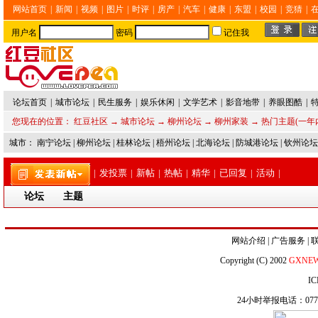
网站首页
|
新闻
|
视频
|
图片
|
时评
|
房产
|
汽车
|
健康
|
东盟
|
校园
|
竞猜
|
用户名
密码
记住我
论坛首页
|
城市论坛
|
民生服务
|
娱乐休闲
|
文学艺术
|
影音地带
|
养眼图酷
|
您现在的位置：
红豆社区
→
城市论坛
→
柳州论坛
→
柳州家装
→ 热门主题(一年
城市：
南宁论坛
|
柳州论坛
|
桂林论坛
|
梧州论坛
|
北海论坛
|
防城港论坛
|
钦州论坛
|
发投票
|
新帖
|
热帖
|
精华
|
已回复
|
活动
|
论坛
主题
网站介绍
|
广告服务
|
Copyright (C) 2002
GXNE
IC
24小时举报电话：0771-