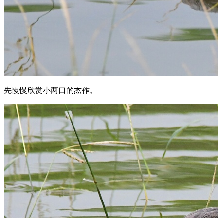
先慢慢欣赏小两口的杰作。