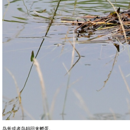
鸟爸或者鸟妈回来孵蛋。