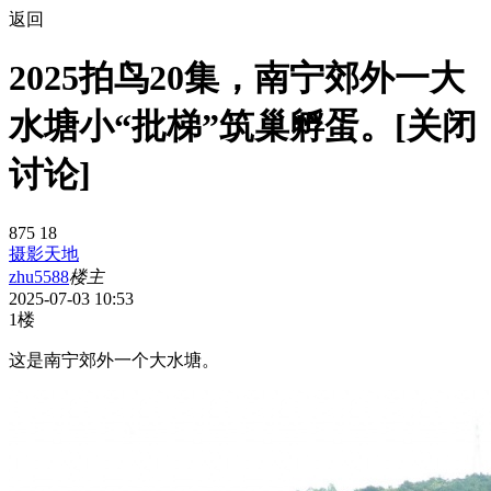
返回
2025拍鸟20集，南宁郊外一大
水塘小“批梯”筑巢孵蛋。[关闭
讨论]
875
18
摄影天地
zhu5588
楼主
2025-07-03 10:53
1楼
这是南宁郊外一个大水塘。