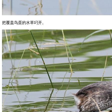
把覆盖鸟蛋的水草叼开。