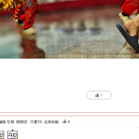
0
编辑
引用
悄悄话
只看TA
点评此帖
0