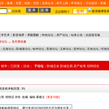
汽车
|
健康
|
东盟
|
校园
|
竞猜
|
在线会员
|
新手上路
|
申请版主
|
论坛投诉
|
客服：
记住我
忘记密码？
文学艺术
|
影音地带
|
养眼图酷
|
特色论坛
|
房产论坛
|
站务公告
|
抗疫留言板
港论坛
→ 龙舟赛拾趣
坛
|
北海论坛
|
防城港论坛
|
钦州论坛
|
贵港论坛
|
玉林论坛
|
贺州论坛
|
百色论坛
|
河池
精华
|
已回复
|
活动
|
子论坛：
防城交友
防城交易
房产租售
招聘招生
读者|本帖回复: 30)
引用
悄悄话
评价
收藏
编辑
看楼主
[更多功能]
本帖标题和地址，通过发送QQ/MSN的方式与朋友分享！