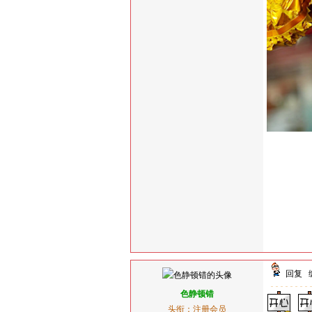
回复
色静顿错
头衔：注册会员