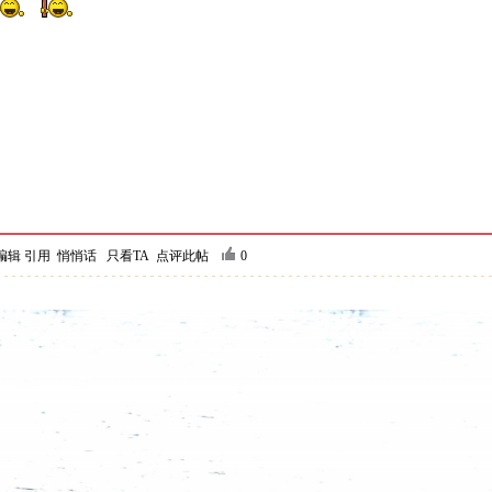
编辑
引用
悄悄话
只看TA
点评此帖
0