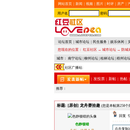
网站首页
|
新闻
|
视频
|
图片
|
时评
|
房产
|
用户名
密码
论坛首页
|
城市论坛
|
民生服务
|
娱乐休闲
|
您现在的位置：
红豆社区
→
城市论坛
→
防城
城市：
南宁论坛
|
柳州论坛
|
桂林论坛
|
梧州论
社区广播站:
|
发投票
|
新帖
|
热帖
|
推荐：
标题: [原创] 龙舟赛拾趣
(您是本帖第258个阅
回复
色静顿错
点击复制