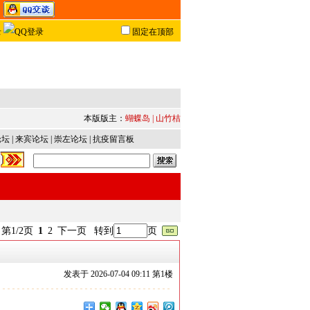
固定在顶部
本版版主：
蝴蝶岛
|
山竹桔
论坛
|
来宾论坛
|
崇左论坛
|
抗疫留言板
第1/2页
1
2
下一页
转到
页
发表于
2026-07-04 09:11 第
1
楼