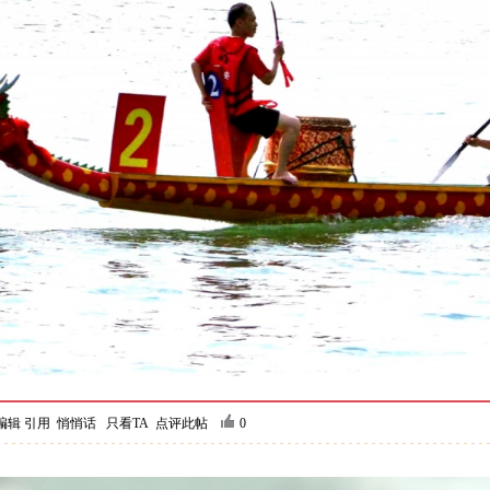
编辑
引用
悄悄话
只看TA
点评此帖
0