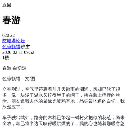
返回
春游
620
22
防城港论坛
色静顿错
楼主
2026-02-11 09:52
1楼
春游·白切鸡
色静顿错
文/图
立春刚过，空气里还裹着前几天微雨的潮润，风却已软了很
多，像一块浸了温水又拧得半干的绸子，拂在脸上痒痒的丝
滑。朋友邀我去他的聚缘光坡鸡基地，品尝最地道的白切，我
欣然应了。
车子驶出城郊，路旁的木棉已擎起一树树火把似的花苞，尚未
全放，却已将半边天映得暖烘烘的了，我的心也随着那暖意悠