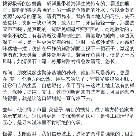
捣得极碎的沙蟹酱，咸鲜里带着海洋生物特有的、霸道的腥
香，瞬间能将味蕾唤醒；另一碟是鱼露调的汁水，佐以金黄的
姜蓉与翠绿的葱花，清冽而隽永。我依着本地人的习惯，先不
蘸佐料，夹起一块鸡胸肉，放入口中，牙齿轻轻一合，那层皮
应声而裂，是爽脆的，能听见细微“嚓嚓”声的，肉是嫩滑的，
却毫不软烂，有着清晰纹理与韧性的。再尝那鸡腿肉，味道又
深了一层，是一种更为沉着的鲜。这时，蘸点沙蟹酱，那咸鲜
味猛地一撞，仿佛在平静的鲜甜湖面上投下一颗石子，激起的
涟漪直冲天灵盖，通体舒坦爽快。若换作鱼露汁，便是另一番
风味，如清泉石上流，将那鲜甜衬得愈发清亮、悠长。
席间，朋友说起这聚缘基地的种种。他们不只是养鸡，更是
在“养”一个地方的念想。用生态的法子，守着光坡鸡的本味，
让它们自然生蛋，自然孵化，像千百年来这片土地上该有的样
子。保种，提纯，复壮，这些词听起来有些严肃，可目的却单
纯得很，就是让这口鲜甜能一直传承下去。
去年，他们得了市里“菜篮子”项目的扶持，成了地方特色家禽
的示范基地。这扶持更是一份沉甸甸的认可，是慢工细活里的
匠心，是寻常滋味里不肯断绝的传承。
饭罢，太阳西斜，我们信步坡上，夕阳的余晖是慷慨的，目之