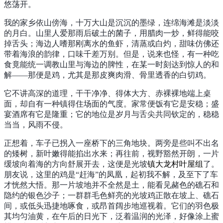
悠荡开。
我的家乡依山傍海，十万大山是沉沉的墨绿，连绵海滩是淡淡
的月白。山里人爱那雨后破土的菌子，用腊肉一炒，鲜得能咬
掉舌头；海边人嗜那刚离水的鱼虾，清蒸或白灼，甜味仿佛还
带着海浪的韵律，口味千差万别。但是，说来也怪，有一种吃
食竟能统一调教山里与海边的脾性，在某一时刻达到惊人的和
解――那便是鸡，尤其是那皮爽肉滑、骨里透香的白切鸡。
它不讲高深的道理，干干净净、得体大方、赤裸裸地端上桌
面，却自有一种镇得住场面的气度。家常便饭有它是安稳；盛
宴酒席有它是隆重；它的地位是岁月与舌尖共同钦定的，稳稳
当当，风雨不侵。
正想着，车子已拐入一座桥下的三角地块。两旁是些叫不出名
的矮树，新叶嫩得能掐出水来；再往前，视野豁然开朗，一片
缓坡向着海的方向舒展开去，这便是光坡
镇大龙村叶屋组
了。
朋友说，这里的鸡是“赶海”的凤凰，起初我不解，及至下了车
才恍然大悟。那一片坡地并不全然是土，能看见赭色的礁石和
隐约的银色沙子；一群群毛色鲜亮的光坡鸡正散在坡上、礁石
间，或低头迅捷地啄食，或昂首阔步地巡视着。它们的羽色极
其均匀油黄，在午后的日光下，泛着温润的光泽，好像涂上蜜