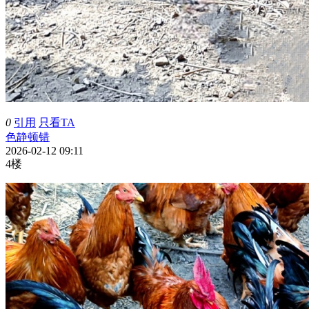
0
引用
只看TA
色静顿错
2026-02-12 09:11
4楼