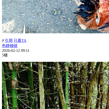
0
引用
只看TA
色静顿错
2026-02-12 09:11
5楼