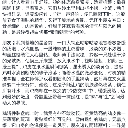
蜡，让人看着心里舒服。鸡的体态前身紧凑，透着机警；后身
圆润丰满，显着富足。它们从沙土里刨出些小螺、小蟹，动作
快得只见一道黄影闪过，“咔”一声轻响，便已囫囵下肚。这般
放养食了海味的精华，又得了坡地的奔跑，无怪乎朋友夸口：
骨是细的，肉是紧的，鲜甜里还藏着海风的清气与阳光的韧
劲，是最经得起白切那“素面朝天”的考验。
朋友引我到基地的屋舍前，一口大锅正咕嘟咕嘟地冒着极舒缓
的汤泡，水汽氤氲，一股纯粹的土鸡香味，淡淡的并不浓烈，
却丝丝缕缕往人心里钻。老师傅手法沉稳，拎起一只处理干净
的光坡鸡，估摸三斤来重，放入滚水中，旋即提起，如此“三
浸三提”，鸡皮在滚水里瞬间绷紧，显出诱人的淡黄色，提起
鸡时水滴如断线的珠子滚落；随着水温的微妙变化，时机的精
准拿捏，全在师傅那双看似随意的手里舞动，然后再在文火里
静躺二十来分钟。他说，这法子能让鸡的肌肤骤然收紧，锁住
所有汁水，而鸡肉却在一次次的“冷热交锋”中，缓缓浸熟，达
到最妙的嫩度，骨髓里还带着一抹嫣红，是“熟”与“生”之间最
动人的界限。
鸡斩件装盘端上时，我竟有些不敢动筷。澄黄透亮的鸡皮像一
层薄薄的琉璃，紧贴着纤维可见的、雪白透红的鸡肉，无需点
缀，它自身的色泽便是一道风景。朋友递过两碟蘸料：一碟是