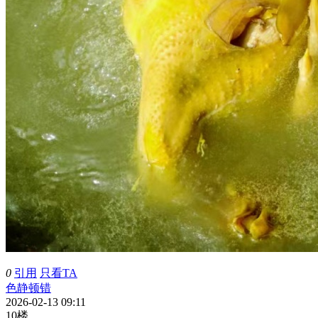
0
引用
只看TA
色静顿错
2026-02-13 09:11
10楼