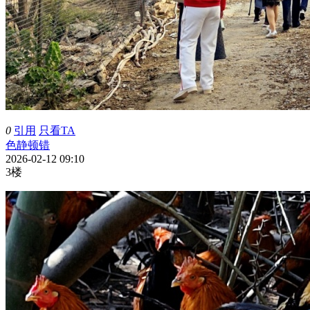
0
引用
只看TA
色静顿错
2026-02-12 09:10
3楼