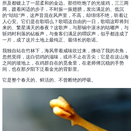
所及都镀上了一层柔和的金边。那些吃饱了的光坡鸡，三三两
两，踱着闲适的步子，不时振一振翅膀，发出满足的、低沉
的“咕咕”声，这声音混在风声里，不高，却绵绵不绝，听着让
人心安。它们是在歌唱么？歌唱这自由的一日，歌唱这即将到
来的、繁星满天的春夜？这歌声，与那锅中滚水的咕嘟声，与
斩鸡时利落的砧板声，与食客们满足的喟叹声，似乎都连成了
一片，成了这片土地上最纯正、最绵长的歌谣。
我独自站在竹林下，海风带着咸味吹过来，拂动了我的衣角，
忽然觉得，这白切鸡的滋味，或许不止在舌尖；它是在这山海
之间的坡地上，在鸡群自在的觅食里，在老师傅沉稳的手势
间，也在那夕阳下泛着金光的背影里。
它是整个春天的、鲜活的、不曾断绝的呼吸。