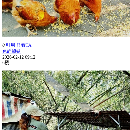
0
引用
只看TA
色静顿错
2026-02-12 09:12
6楼