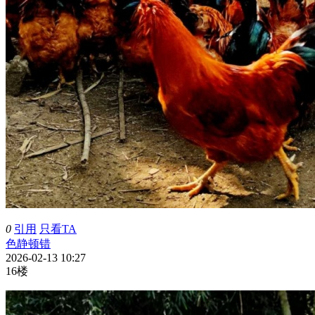
0
引用
只看TA
色静顿错
2026-02-13 10:27
16楼