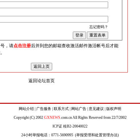
忘记密码？
？
帐号，请
点击注册
后并到您的邮箱查收激活邮件激活帐号后才能
能。
返回论坛首页
网站介绍
|
广告服务
|
联系方式
|
网站广告
|
意见建议
|
版权声明
Copyright (C) 2002
GXNEWS
.com.cn All Rights Reserved from 22/7/2002
ICP证 桂B2-20040022
24小时举报电话：0771-5690995 (
举报受理和处置管理办法
)