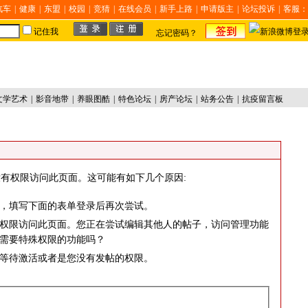
汽车
|
健康
|
东盟
|
校园
|
竞猜
|
在线会员
|
新手上路
|
申请版主
|
论坛投诉
|
客服：
记住我
忘记密码？
文学艺术
|
影音地带
|
养眼图酷
|
特色论坛
|
房产论坛
|
站务公告
|
抗疫留言板
有权限访问此页面。这可能有如下几个原因:
，填写下面的表单登录后再次尝试。
权限访问此页面。您正在尝试编辑其他人的帖子，访问管理功能
需要特殊权限的功能吗？
等待激活或者是您没有发帖的权限。