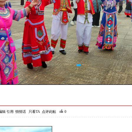
编辑
引用
悄悄话
只看TA
点评此帖
0