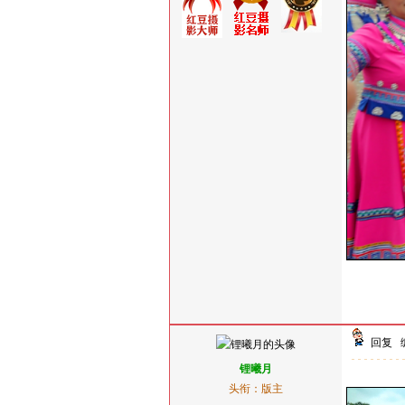
回复
锂曦月
头衔：版主