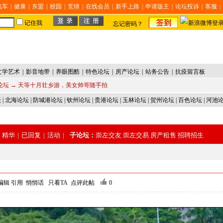
汽车
|
健康
|
东盟
|
校园
|
竞猜
|
在线会员
|
新手上路
|
申请版主
|
论坛投诉
|
客服：
记住我
忘记密码？
文学艺术
|
影音地带
|
养眼图酷
|
特色论坛
|
房产论坛
|
站务公告
|
抗疫留言板
论坛
→ 天等十月壮乡游，美女帅哥随手拍
坛
|
北海论坛
|
防城港论坛
|
钦州论坛
|
贵港论坛
|
玉林论坛
|
贺州论坛
|
百色论坛
|
河池
精华
|
已回复
|
活动
|
子论坛：
崇左交友
崇左交易
房产租售
招聘招生
编辑
引用
悄悄话
只看TA
点评此帖
0