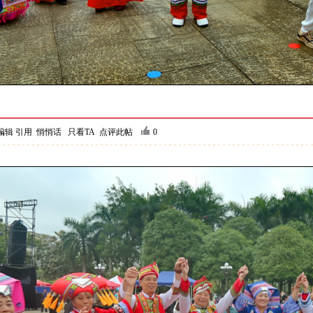
编辑
引用
悄悄话
只看TA
点评此帖
0