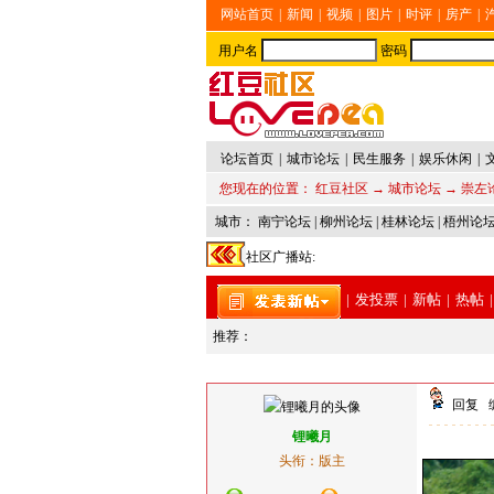
网站首页
|
新闻
|
视频
|
图片
|
时评
|
房产
|
用户名
密码
论坛首页
|
城市论坛
|
民生服务
|
娱乐休闲
|
您现在的位置：
红豆社区
→
城市论坛
→
崇左
城市：
南宁论坛
|
柳州论坛
|
桂林论坛
|
梧州论
社区广播站:
|
发投票
|
新帖
|
热帖
|
推荐：
回复
锂曦月
头衔：版主