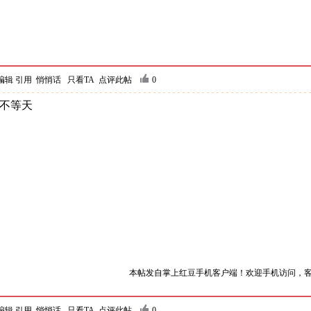
编辑
引用
悄悄话
只看TA
点评此帖
0
不等天
本帖发自掌上红豆手机客户端！欢迎手机访问，客户端下载地址:htt
编辑
引用
悄悄话
只看TA
点评此帖
0