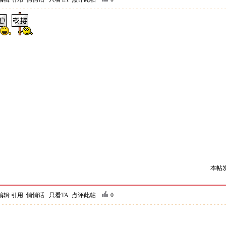
本帖发
编辑
引用
悄悄话
只看TA
点评此帖
0