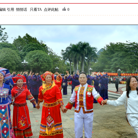
编辑
引用
悄悄话
只看TA
点评此帖
0