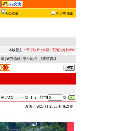
固定在顶部
本版版主：
千江映月
|
许凤
|
飞翔的海鸥6918
论坛
|
来宾论坛
|
崇左论坛
|
抗疫留言板
第2/2页
上一页
1
2
转到
页
发表于
2025-11-21 23:44 第
21
楼