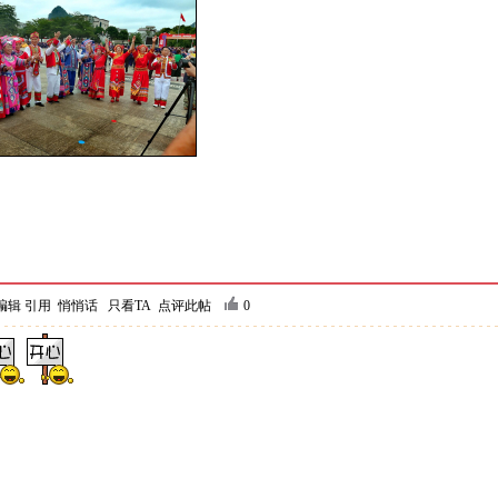
编辑
引用
悄悄话
只看TA
点评此帖
0