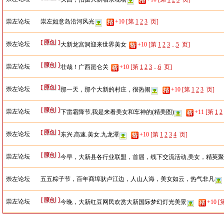
崇左论坛
崇左如意岛沿河风光
+10
[第
1
2
3
页]
崇左论坛
大新龙宫洞迎来世界美女
+10
[第
1
2
3
...
5
页]
崇左论坛
壮哉！广西昆仑关
+10
[第
1
2
3
...
6
页]
崇左论坛
那一天，那个大新的村庄，很热闹
+10
[第
1
2
3
页]
崇左论坛
下雷霜降节,我是来看美女和车神的(精美图)
+11
[第
1
2
崇左论坛
东兴.高速.美女.九龙潭
+10
[第
1
2
3
4
页]
崇左论坛
今早，大新县各行业联盟，首届，线下交流活动,美女，精英
崇左论坛
五五粽子节，百年商埠驮卢江边，人山人海，美女如云，热气非凡
崇左论坛
今晚，大新红豆网民欢赏大新国际梦幻灯光美景
+10
[