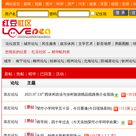
网站首页
|
新闻
|
视频
|
图片
|
时评
|
房产
|
汽车
|
健康
|
东盟
|
校园
|
竞猜
|
用户名
密码
记住我
论坛首页
|
城市论坛
|
民生服务
|
娱乐休闲
|
文学艺术
|
影音地带
|
养眼图酷
|
您现在的位置：
红豆社区
→ 精华帖列表
城市：
南宁论坛
|
柳州论坛
|
桂林论坛
|
梧州论坛
|
北海论坛
|
防城港论坛
|
钦州论坛
新帖
|
热帖
|
精华
|
已回复
|
活动
|
论坛
主题
崇左论坛
2021.07.13广西休闲农业与乡村旅游精品线路推介会现场
+10
[
崇左论坛
荣圩小学同学五十后，今日重逢(今日现场直拍)
+11
[第
1
2
崇左论坛
挥手间，四十年过去（今天实拍荣圩小学同学欢聚）
+
崇左论坛
头回，拍摄大新相亲现场
+10
[第
1
2
3
页]