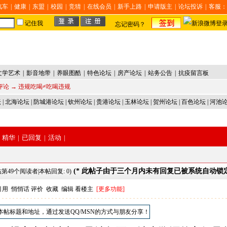
汽车
|
健康
|
东盟
|
校园
|
竞猜
|
在线会员
|
新手上路
|
申请版主
|
论坛投诉
|
客服：
记住我
忘记密码？
文学艺术
|
影音地带
|
养眼图酷
|
特色论坛
|
房产论坛
|
站务公告
|
抗疫留言板
评论
→ 违规吃喝≠吃喝违规
坛
|
北海论坛
|
防城港论坛
|
钦州论坛
|
贵港论坛
|
玉林论坛
|
贺州论坛
|
百色论坛
|
河池
精华
|
已回复
|
活动
|
(* 此帖子由于三个月内未有回复已被系统自动锁
第49个阅读者|本帖回复: 0)
引用
悄悄话
评价
收藏
编辑
看楼主
[更多功能]
本帖标题和地址，通过发送QQ/MSN的方式与朋友分享！