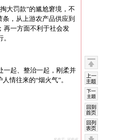
，掏大罚款”的尴尬窘境，不
萧条，从上游农产品供应到
；再一方面不利于社会发
行。
处一起、整治一起，刚柔并
返回
顶部
护人情往来的“烟火气”
。
上一
主题
下一
主题
回到
首页
回列
发布于: 河南省
表页