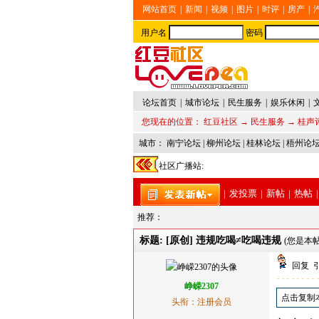
网站首页
|
新闻
|
视频
|
图片
|
时评
|
房产
|
用户名
密码
论坛首页
|
城市论坛
|
民生服务
|
娱乐休闲
|
您现在的位置：
红豆社区
→
民生服务
→
桂声
城市：
南宁论坛
|
柳州论坛
|
桂林论坛
|
梧州论
社区广播站:
|
发投票
|
新帖
|
热帖
|
推荐：
标题: [原创] 违规吃喝≠吃喝违规
(您是本帖
回复
峥嵘2307
点击复制
头衔：注册会员