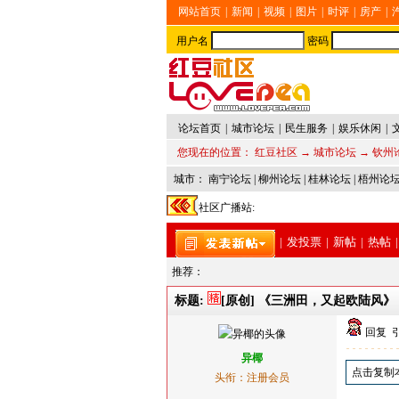
网站首页
|
新闻
|
视频
|
图片
|
时评
|
房产
|
用户名
密码
论坛首页
|
城市论坛
|
民生服务
|
娱乐休闲
|
您现在的位置：
红豆社区
→
城市论坛
→
钦州
城市：
南宁论坛
|
柳州论坛
|
桂林论坛
|
梧州论
社区广播站:
|
发投票
|
新帖
|
热帖
|
推荐：
标题:
[原创] 《三洲田，又起欧陆风》
回复
异椰
点击复制
头衔：注册会员