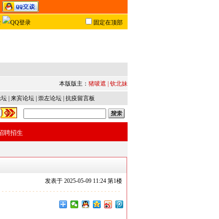
固定在顶部
本版版主：
猪唛遮
|
钦北妹
论坛
|
来宾论坛
|
崇左论坛
|
抗疫留言板
招聘招生
发表于
2025-05-09 11:24 第
1
楼