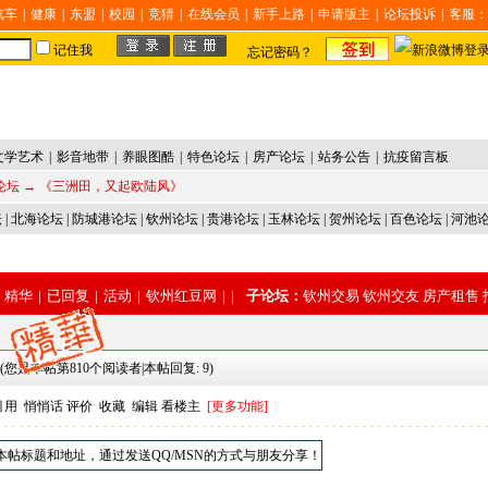
汽车
|
健康
|
东盟
|
校园
|
竞猜
|
在线会员
|
新手上路
|
申请版主
|
论坛投诉
|
客服：
记住我
忘记密码？
文学艺术
|
影音地带
|
养眼图酷
|
特色论坛
|
房产论坛
|
站务公告
|
抗疫留言板
论坛
→ 《三洲田，又起欧陆风》
坛
|
北海论坛
|
防城港论坛
|
钦州论坛
|
贵港论坛
|
玉林论坛
|
贺州论坛
|
百色论坛
|
河池
精华
|
已回复
|
活动
|
钦州红豆网
|
|
子论坛：
钦州交易
钦州交友
房产租售
(您是本帖第810个阅读者|本帖回复: 9)
引用
悄悄话
评价
收藏
编辑
看楼主
[更多功能]
本帖标题和地址，通过发送QQ/MSN的方式与朋友分享！