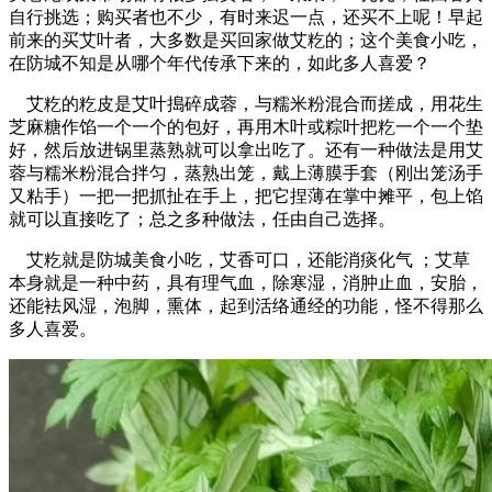
自行挑选；购买者也不少，有时来迟一点，还买不上呢！早起
前来的买艾叶者，大多数是买回家做艾籺的；这个美食小吃，
在防城不知是从哪个年代传承下来的，如此多人喜爱？
艾籺的籺皮是艾叶搗碎成蓉，与糯米粉混合而搓成，用花生
芝麻糖作馅一个一个的包好，再用木叶或粽叶把籺一个一个垫
好，然后放进锅里蒸熟就可以拿出吃了。还有一种做法是用艾
蓉与糯米粉混合拌匀，蒸熟出笼，戴上薄膜手套（刚出笼汤手
又粘手）一把一把抓扯在手上，把它捏薄在掌中摊平，包上馅
就可以直接吃了；总之多种做法，任由自己选择。
艾籺就是防城美食小吃，艾香可口，还能消痰化气 ；艾草
本身就是一种中药，具有理气血，除寒湿，消肿止血，安胎，
还能袪风湿，泡脚，熏体，起到活络通经的功能，怪不得那么
多人喜爱。