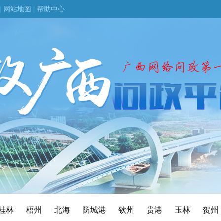
|
网站地图
|
帮助中心
桂林
梧州
北海
防城港
钦州
贵港
玉林
贺州