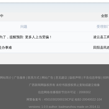
中
全部
问题
受理部
为了，提醒预防: 更多人上当受骗！
凌云县工
处办事难
田阳县民
网站简介
|
广告服务
|
联系方式
|
网站广告
|
意见建议
|
版权声明
|
不良信息举报
|
招聘
广西新闻网版权所有 未经书面授权禁止复制或建立镜像
信息网络传播视听节目许可证：2008302
网警备案号：4501030200015ICP证 桂B2-20040022-104
versions: 1.0.0 author: badmanzhou made on 2014.11