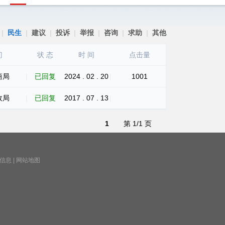
|
民生
|
建议
|
投诉
|
举报
|
咨询
|
求助
|
其他
门
状 态
时 间
点击量
商局
|
已回复
2024 . 02 . 20
|
1001
政局
|
已回复
2017 . 07 . 13
|
1
第 1/1 页
信息
|
网站地图