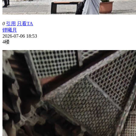
0
引用
只看TA
锂曦月
2026-07-06 18:53
4楼