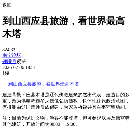
返回
到山西应县旅游，看世界最高
木塔
824
32
南宁论坛
锂曦月
楼主
2026-07-06 18:51
1楼
到山西应县旅游，看世界最高木塔
建造背景：应县木塔是辽代佛教建筑的杰出代表，建造目的多
重，既为供奉释迦牟尼佛像弘扬佛教，也体现辽代政治意图，
有推测由辽国萧姓后族倡建，为家族祈福并具军事守望功能。
注：目前为保护文物，游客不能登塔，但可参观底层及佛宫寺
其他建筑，开放时间为08:00—19:00。