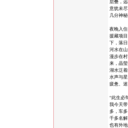
层叠，远
意犹未尽
几分神秘
夜晚入住
援藏项目
下，落日
河水在山
漫步在村
来，晶莹
湖水泛着
水声与星
疲惫、迷
“此生必
驾
我今天带
多，车多
千多名解
也有外地