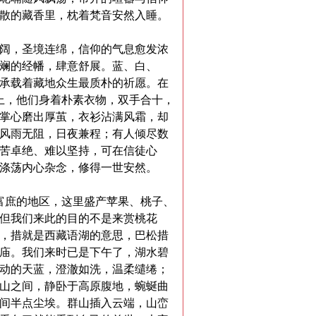
散的藏香里，枕着梵音安然入睡。
阔，圣境连绵，信仰的气息愈发浓
斓的经幡，肆意舒展。蓝、白、
承载着藏地众生最质朴的祈愿。在
上，他们身着朴素衣物，双手合十，
掌心磨出厚茧，衣衫沾满风霜，却
风雨无阻，日夜兼程；有人倾尽数
苦卓绝、难以坚持，可在信徒心
涤荡内心杂念，修得一世安然。
富庶的地区，这里盛产苹果、桃子、
但我们来此的目的不是来赏桃花
，措就是西藏语湖的意思，巴松措
庙。我们来时已是下午了，湖水碧
动的天蓝，澄澈如洗，温柔缱绻；
山之间，静卧于高原腹地，蜿蜒曲
间半点尘埃。群山插入云端，山峦