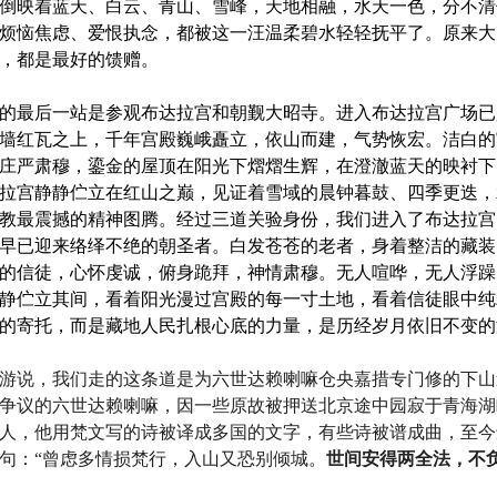
倒映着蓝天、白云、青山、雪峰，天地相融，水天一色，分不清
烦恼焦虑、爱恨执念，都被这一汪温柔碧水轻轻抚平了。原来大
，都是最好的馈赠。
的最后一站是参观布达拉宫和朝觐大昭寺。进入布达拉宫广场已
墙红瓦之上，千年宫殿巍峨矗立，依山而建，气势恢宏。洁白的
庄严肃穆，鎏金的屋顶在阳光下熠熠生辉，在澄澈蓝天的映衬下
拉宫静静伫立在红山之巅，见证着雪域的晨钟暮鼓、四季更迭，
教最震撼的精神图腾。经过三道关验身份，我们进入了布达拉宫
早已迎来络绎不绝的朝圣者。白发苍苍的老者，身着整洁的藏装
的信徒，心怀虔诚，俯身跪拜，神情肃穆。无人喧哗，无人浮躁
静伫立其间，看着阳光漫过宫殿的每一寸土地，看着信徒眼中纯
的寄托，而是藏地人民扎根心底的力量，是历经岁月依旧不变的
游说，我们走的这条道是为六世达赖喇嘛仓央嘉措专门修的下山
争议的六世达赖喇嘛，因一些原故被押送北京途中园寂于青海湖
人，他用梵文写的诗被译成多国的文字，有些诗被谱成曲，至今
句：“曾虑多情损梵行，入山又恐别倾城。
世间安得两全法，不