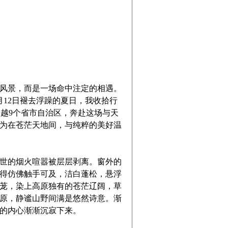
风景，而是一场命中注定的相遇。
月
12
日褪去浮躁的夏日，我收拾行
跨越
9
个省市自治区，奔赴这场与天
为在苍茫天地间，与纯粹的美好温
世的烟火喧嚣被层层剥离。窗外的
得仿佛触手可及，洁白蓬松，悬浮
茏，染上高原独有的苍茫辽阔，草
原，静谧山野间满是悠然诗意。渐
的内心渐渐沉寂下来。