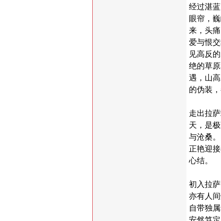
经过湛蓝
眼帘，巍
来，头痛
爱与恨交
见高反的
绝的草原
遇，山高
的伪装，
走出拉萨
天，是极
与沧桑。
正艳迎接
心结。
初入拉萨
亦有人间
自带独属
安然笃定