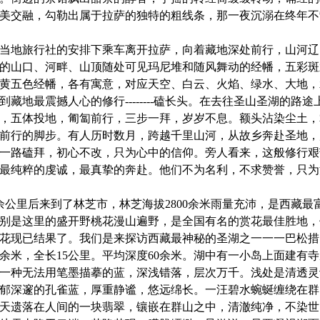
美交融，勾勒出属于拉萨的独特的粗线条，那一夜沉溺在终年不
当地旅行社的安排下乘车离开拉萨，向着藏地深处前行，山河辽
的山口、河畔、山顶随处可见玛尼堆和随风舞动的经幡，五彩斑
黄五色经幡，各有寓意，对应天空、白云、火焰、绿水、大地，
到藏地最震撼人心的修行
--------
磕长头。在去往圣山圣湖的路途
，五体投地，匍匐前行，三步一拜，岁岁不息。额头沾染尘土，
前行的脚步。有人历时数月，跨越千里山河，从故乡奔赴圣地，
一路磕拜，初心不改，只为心中的信仰。旁人看来，这般修行艰
最纯粹的虔诚，最真挚的奔赴。他们不为名利，不求赞誉，只为
余公里后来到了林芝市，林芝海拔
2800
余米雨量充沛，是西藏最
别是这里的盛开野桃花漫山遍野，是全国有名的赏花最佳胜地，
花现已结果了。我们是来探访西藏最神秘的圣湖之一一一巴松措
余米，全长
15
公里。平均深度
60
余米。湖中有一小岛上面建有寺
一种无法用笔墨描摹的蓝，深浅错落，层次万千。浅处是清透灵
郁深邃的孔雀蓝，厚重静谧，悠远绵长。一汪碧水蜿蜒缠绕在群
天遗落在人间的一块翡翠，镶嵌在群山之中，清澈纯净，不染世