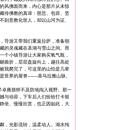
的风佛面而来，内心是那片从未惊
藏传佛教的真谛：慈悲、包容、坚
不刻意教化世人，却以山河为证、
，导游又带我们重返拉萨，准备朝
藏的灵魂藏在圣湖与雪山之间。而
一个小镇导游让大家购买氧气瓶，
蜒曲折，层层盘旋向上，越往高处
被我爬完了，可这里的山怕是几辈
是世界的屋脊
-------
喜马拉
雅
山脉。
羊卓雍措猝不及防地闯入视野。那一
撼与动容，下车后人们纷纷打卡留
静坐、慢慢欣赏，也正因如此，大
粼，光影流转，温柔动人。湖水纯