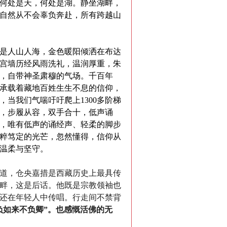
何处是天，何处是湖。静坐湖畔，
自然从不会辜负奔赴，所有跨越山
是人山人海，金色暖阳倾洒在布达
宫墙历经风雨洗礼，温润厚重，朱
，自带神圣肃穆的气场。千百年
承载着藏地百姓生生不息的信仰，
，当我们气喘吁吁爬上
1300
多阶梯
，步履从容，双手合十，低声诵
，唯有低声的诵经声、轻柔的脚步
粹笃定的光芒，忽然懂得，信仰从
温柔与坚守。
道，仓央嘉措是西藏历史上最具传
畔，这是后话。他既是宗教领袖也
还在年轻人中传唱。行走间不禁背
负如来不负卿”。也感慨活佛的无