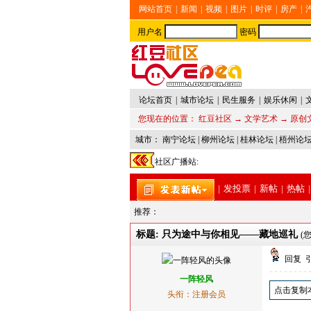
网站首页
|
新闻
|
视频
|
图片
|
时评
|
房产
|
用户名
密码
论坛首页
|
城市论坛
|
民生服务
|
娱乐休闲
|
您现在的位置：
红豆社区
→
文学艺术
→
原创
城市：
南宁论坛
|
柳州论坛
|
桂林论坛
|
梧州论
社区广播站:
|
发投票
|
新帖
|
热帖
|
推荐：
标题: 只为途中与你相见——藏地巡礼
(
回复
一阵轻风
点击复制
头衔：注册会员