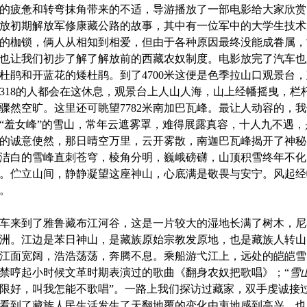
的疲惫和转弯抹角带来的不适，导游播放了一部电影给大家欣赏
放初期解放军修康藏公路的故事，其中有一位军中的大学生技术
的枷锁，俩人从相知到相爱，但由于各种原因最终没能成眷属，
也让我们初步了解了解放前的西藏农奴制度。电影放完了汽车也
杜鹃和开蓝花的矮杜鹃。到了
4700
米这便是色季拉山口观景台，
318
的人都会在这休息，观景台上人山人海，山上经幡摇曳，栏
骤然空旷。这里还可眺望
7782
米南加巴瓦峰。最让人动容的，我
“羞女峰”的雪山，常年
云遮雾罩
，难得展露真容，十人九不遇，
的诚意使然，那日晴空万里，云开雾散，南迦巴瓦峰揭开了神秘
洁白的雪峰直刺苍穹，棱角分明，巍峨磅礴，山顶积雪终年不化
。伫立山间，静静凝望这座神山，心底满是敬畏与安宁。风起经
。
车来到了雅鲁藏布江河谷，这是一片较大的湿地长满了树木，尼
洲。江边是苯日神山，是藏族原始宗教发原地，也是藏族人转山
江面宽阔，浩浩荡荡，奔腾不息。乘船游弋江上，远处的皑皑雪
禁哼起小时候文革时期表演过的歌曲《翻身农奴把歌唱》；“
雪
限好，叫我怎能不歌唱”。一路上我们探访过藏家，双手
虔诚
接
看到了藏族人民生活发生了天翻地覆的变化由衷地感到高兴，也