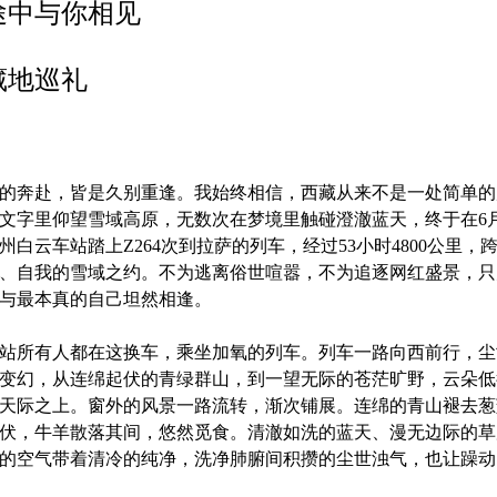
途中与你相见
藏地巡礼
的奔赴，皆是久别重逢。我始终相信，西藏从来不是一处简单的
文字里仰望雪域高原，无数次在梦境里触碰澄澈蓝天，终于在
6
州白云车站踏上
Z264
次到拉萨的列车，经过
53
小时
4800
公里，
、自我的雪域之约。不为逃离俗世喧嚣，不为追逐网红盛景，只
与最本真的自己坦然相逢。
站所有人都在这换车，乘坐加氧的列车。列车一路向西前行，尘
变幻，从连绵起伏的青绿群山，到一望无际的苍茫旷野，云朵低
天际之上。窗外的风景一路流转，渐次铺展。连绵的青山褪去葱
伏，牛羊散落其间，悠然觅食。清澈如洗的蓝天、漫无边际的草
的空气带着清冷的纯净，洗净肺腑间积攒的尘世浊气，也让躁动