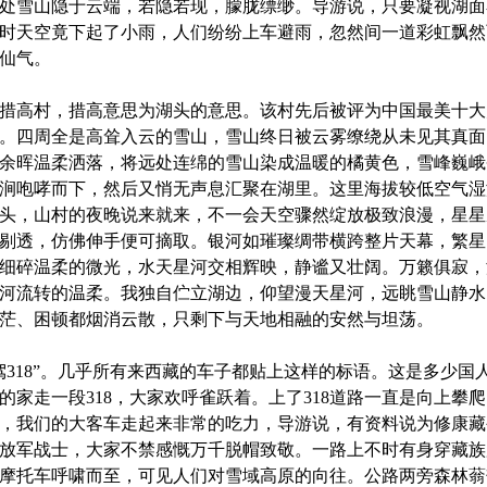
处雪山隐于云端，若隐若现，朦胧缥缈。导游说，只要凝视湖面
时天空竟下起了小雨，人们纷纷上车避雨，忽然间一道彩虹飘然
仙气。
措高村，措高意思为湖头的意思。该村先后被评为中国最美十大
。四周全是高耸入云的雪山，雪山终日被云雾缭绕从未见其真面
余晖温柔洒落，将远处连绵的雪山染成温暖的橘黄色，雪峰巍峨
涧咆哮而下，然后又悄无声息汇聚在湖里。这里海拔较低空气湿
头，山村的夜晚说来就来，不一会天空骤然绽放极致浪漫，星星
剔透，仿佛伸手便可摘取。银河如璀璨绸带横跨整片天幕，繁星
细碎温柔的微光，水天星河交相辉映，静谧又壮阔。万籁俱寂，
河流转的温柔。我独自伫立湖边，仰望漫天星河，远眺雪山静水
茫、困顿都烟消云散，只剩下与天地相融的安然与坦荡。
318
”。几乎所有来西藏的车子都贴上这样的标语。这是多少国
的家走一段
318
，大家欢呼雀跃着。上了
318
道路一直是向上攀爬
，我们的大客车走起来非常的吃力，导游说，有资料说为修康藏
放军战士，大家不禁感慨万千脱帽致敬。一路上不时有身穿藏族
摩托车呼啸而至，可见人们对雪域高原的向往。公路两旁森林蓊