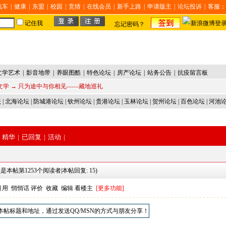
汽车
|
健康
|
东盟
|
校园
|
竞猜
|
在线会员
|
新手上路
|
申请版主
|
论坛投诉
|
客服：
记住我
忘记密码？
文学艺术
|
影音地带
|
养眼图酷
|
特色论坛
|
房产论坛
|
站务公告
|
抗疫留言板
文学
→ 只为途中与你相见——藏地巡礼
坛
|
北海论坛
|
防城港论坛
|
钦州论坛
|
贵港论坛
|
玉林论坛
|
贺州论坛
|
百色论坛
|
河池
精华
|
已回复
|
活动
|
您是本帖第1253个阅读者|本帖回复: 15)
引用
悄悄话
评价
收藏
编辑
看楼主
[更多功能]
本帖标题和地址，通过发送QQ/MSN的方式与朋友分享！