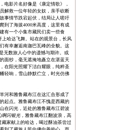
，电影片名好像是《康定情歌》，
员解救一位年轻的女奴，亲手砍断
故事情节跌宕起伏，结局让人嗟吁
爬到了海拔
4000
米高度，这里有成
建有一个小集市藏民们卖一些食
杆上哈达飞舞。站在的观景台，长风
们有幸邂逅南迦巴瓦峰的全貌。这
是无数旅人心中的遗憾与期许。或
的面纱，毫无遮掩地矗立在湛蓝天
，在阳光照耀下洁白耀眼，纯粹圣
幡轻响，雪山静默伫立，时光仿佛
羊河和雅鲁藏布江在这汇合形成了
的起点。雅鲁藏布江不愧是西藏的
山在闪光，近处的雅鲁藏布江碧波
山啊闪银光，
雅鲁藏布江翻波浪，高
过藏家献上的哈达，喝过酥油茶尝过
看到了藏族人民向佛向善的心。而