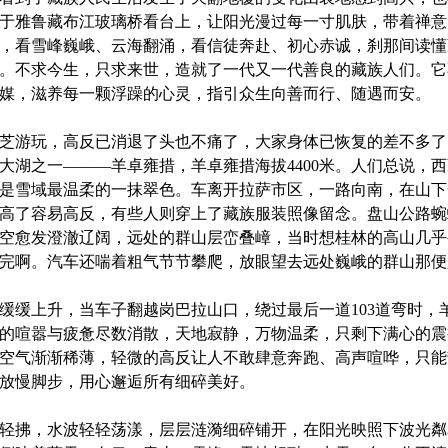
于雅鲁藏布江玻璃桥看台上，让阳光漫过每一寸肌肤，带着禅意
，看雪峰巍峨、云海翻涌，看信徒奔赴、初心赤诚，刹那间读懂
。不求今生，只求来世，造就了一代又一代善良的藏族人们。它
媒，滋养每一颗浮躁的心灵，指引众生向善而行、随遇而安。
芝游玩，高反已消退了头也不痛了，大家身体已恢复的差不多了
大湖之一———羊卓雍措，羊卓雍措海拔
4400
米。人们总说，西
是雪域最温柔的一抹翠色。车离开拉萨市区，一路向南，在山下
高了容易高反，有些人则穿上了藏族服装照像留念。盘山公路蜿
空愈发澄澈辽阔，远处的群山层峦叠嶂，当时想桂林的高山几乎
完啊。汽车还喘着粗气节节攀爬，放眼望去远处巍峨的群山那便
缓缓上升，当车子翻越岗巴拉山口，绕过最后一道
103
道弯时，
的喧嚣与疲惫尽数消散，天地寂静，万物温柔，只剩下满心的震
空气渐渐稀薄，轻微的高反让人不敢肆意奔跑、高声喧哗，只能
放慢脚步，用心邂逅所有细碎美好。
轻拂，水波轻轻荡漾，层层涟漪细碎铺开，在阳光映照下波光粼