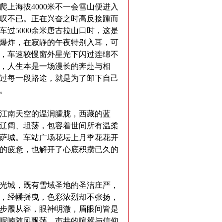
爬上海拔
4000
米不一会雪山便进入
叹不已。正在兴奋之时高反接踵而
车过
5000
余米唐古拉山口时，这是
爆炸，在寂静的午夜特别入耳，可
，车速较慢窗外星光下闪过连绵不
，人生本是一场漫长的奔赴与相
过每一段路途，就是为了卸下自己
。
江南天空的温润朦胧，西藏的蓝
辽阔、坦荡，包容着世间所有温柔
萨城。车站广场花坛上月季花花开
的疲惫，也解开了心底积攒已久的
光城，既有雪域圣地的圣洁庄严，
，经幡摇曳，色彩浓烈却不张扬，
步履从容，眼神明澈，眉眼间皆是
呢喃随风飘荡，市井的喧嚣与信仰