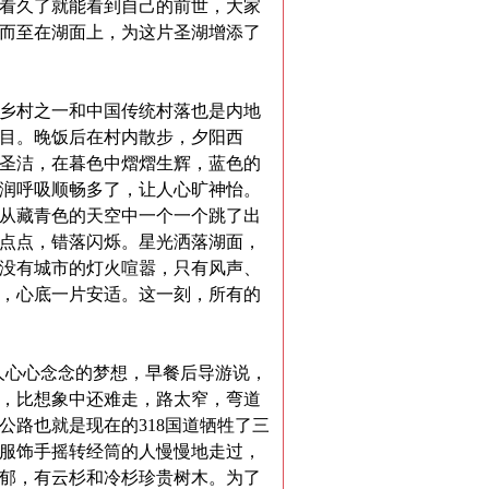
看久了就能看到自己的前世，大家
而至在湖面上，为这片圣湖增添了
乡村之一和中国传统村落也是内地
目。晚饭后在村内散步，夕阳西
圣洁，在暮色中熠熠生辉，蓝色的
润呼吸顺畅多了，让人心旷神怡。
从藏青色的天空中一个一个跳了出
点点，错落闪烁。星光洒落湖面，
没有城市的灯火喧嚣，只有风声、
，心底一片安适。这一刻，所有的
人心心念念的梦想，早餐后导游说，
，比想象中还难走，路太窄，弯道
公路也就是现在的
318
国道牺牲了三
服饰手摇转经筒的人慢慢地走过，
郁，有云杉和冷杉珍贵树木。为了