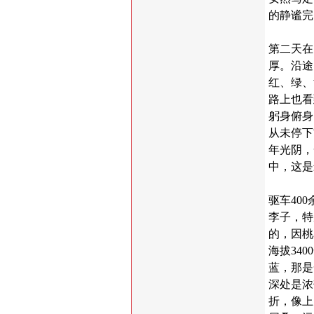
的静谧完
第二天在
厚。沿途
红、绿、
路上也看
躬身俯身
从未停下
年光阴，
中，这是
驱车
400
李子，特
的，因桃
海拔
3400
蓝，那是
深处是浓
折，像上