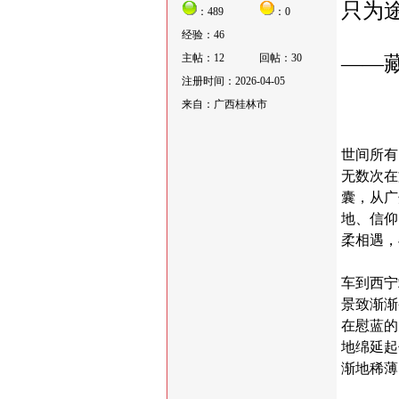
只为
：489
：0
经验：46
主帖：12
回帖：30
——
注册时间：2026-04-05
来自：广西桂林市
世间所有
无数次在
囊，从广
地、信仰
柔相遇，
车到西宁
景致渐渐
在慰蓝的
地绵延起
渐地稀薄