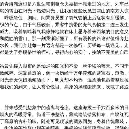
的青海湖这也是
六世达赖喇嘛仓央嘉措环湖走过的地方。
列车已
峨的雪山在阳光下熠熠闪光，让我们这些没见过雪山的南方人惊
，呼吸急促，胸闷。问乘务员要了氧气管插上后症状有所缓解。
织的节点，由于气压较低，乘客中携带的充气食物接二连三发生
威力。吸着氧喘着气我静静地躺在床上思考着来西藏的目的意义
和皑皑的雪山、那一刻我渐渐懂了，所有漫长的路途都值得奔赴
水长，我们奔赴每一片远方都是一次修行：历经每一场遇见，走
都是为了挣脱俗世的桎梏，寻得内心的安宁，接纳不完美的自己
站最先撞入眼帘的是灿烂的阳光和不染一丝尘埃的蓝天。不同于
致纯粹、深邃通透的，像一块历经千万年淬炼的蓝宝石，澄澈、
阳光毫无保留地倾洒而下，明亮却不灼热，温柔地包裹着整座拉
着我们的到来，让人赏心悦目。高原的风缓缓拂来，吹散了路途
，并未感受到想象中的疏离与苍凉。这座海拔三千六百多米的日
烟火的温暖寻常。街道干净整洁，藏式建筑错落排布，白墙红瓦
于高原的古朴韵味。随处可见虔诚的藏族同胞，身着传统藏装，
。街边的茶馆飘出甜茶的醇香，手摇的转经筒缓缓转动，诵经的