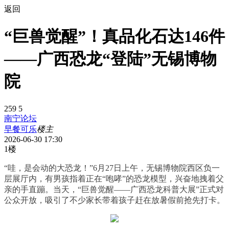
返回
“巨兽觉醒”！真品化石达146件
——广西恐龙“登陆”无锡博物
院
259
5
南宁论坛
早餐可乐
楼主
2026-06-30 17:30
1楼
“哇，是会动的大恐龙！”6月27日上午，无锡博物院西区负一
层展厅内，有男孩指着正在“咆哮”的恐龙模型，兴奋地拽着父
亲的手直蹦。当天，“巨兽觉醒——广西恐龙科普大展”正式对
公众开放，吸引了不少家长带着孩子赶在放暑假前抢先打卡。