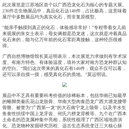
此次展览是江苏地区首个以广西恐龙化石为核心的专题大展。
236件古生物展品中，真品化石达146件，占比极高，这意味着
展厅中多数展品均为真实化石，而非复原模型。
“能亲手触摸到真正的化石，体验感非常好！”专程带着女儿前
来观展的朱女士表示，母女俩都是恐龙迷，这次就是冲着真品
化石来的，能与亿万年前的化石零距离接触，这种经历很难
得。
广西自然博物馆馆长莫运明表示，本次展览力求做到有学术深
度、有南方特色、有体验温度，填补大家对南方恐龙种群认知
的空白。“我们这次带来的真化石有146件，观众不仅可以看，
还可以亲自摸一摸，感受真化石的质地。”莫运明说。
展品中不乏具有重要科考价值的珍稀标本，包括华南已知最早
的蜥脚类秦氏花山龙肢骨、华南大型肉食恐龙广西大塘龙腰带
骨骼、被誉为“广西第一龙”的大石南宁龙上颌骨，以及半水生
鱼食性扶绥中国上龙牙齿、何氏六榜龙背椎等。九个在广西本
土命名的恐龙属种集中亮相，系统性梳理了广西区域地质演
化、恐龙物种发掘研究历程、远古生态系统变迁三大核心脉