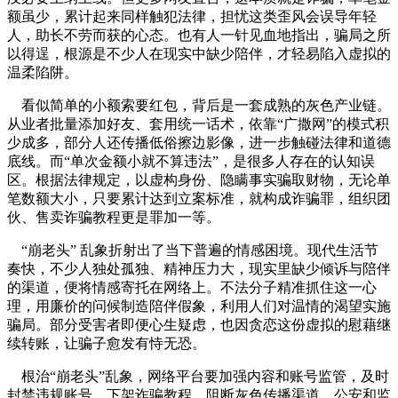
额虽少，累计起来同样触犯法律，担忧这类歪风会误导年轻
人，助长不劳而获的心态。也有人一针见血地指出，骗局之所
以得逞，根源是不少人在现实中缺少陪伴，才轻易陷入虚拟的
温柔陷阱。
看似简单的小额索要红包，背后是一套成熟的灰色产业链。
从业者批量添加好友、套用统一话术，依靠“广撒网”的模式积
少成多，部分人还传播低俗擦边影像，进一步触碰法律和道德
底线。而“单次金额小就不算违法”，是很多人存在的认知误
区。根据法律规定，以虚构身份、隐瞒事实骗取财物，无论单
笔数额大小，只要累计达到立案标准，就构成诈骗罪，组织团
伙、售卖诈骗教程更是罪加一等。
“崩老头” 乱象折射出了当下普遍的情感困境。现代生活节
奏快，不少人独处孤独、精神压力大，现实里缺少倾诉与陪伴
的渠道，便将情感寄托在网络上。不法分子精准抓住这一心
理，用廉价的问候制造陪伴假象，利用人们对温情的渴望实施
骗局。部分受害者即便心生疑虑，也因贪恋这份虚拟的慰藉继
续转账，让骗子愈发有恃无恐。
根治“崩老头”乱象，网络平台要加强内容和账号监管，及时
封禁违规账号、下架诈骗教程，阻断灰色传播渠道。公安和监