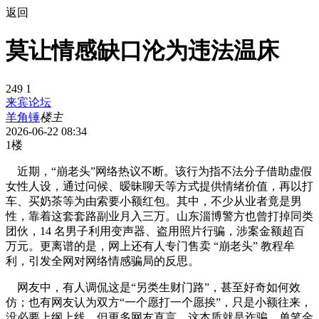
返回
莫让情感缺口沦为违法温床
249
1
来宾论坛
羊角锤
楼主
2026-06-22 08:34
1楼
近期，“崩老头”网络热议不断。该行为指不法分子借助虚假
女性人设，通过问候、暧昧聊天等方式提供情绪价值，再以打
车、买奶茶等为由索要小额红包。其中，不少从业者竟是男
性，靠着这套套路副业月入三万。山东淄博警方也曾打掉同类
团伙，14 名男子利用变声器、盗用照片行骗，涉案金额超百
万元。更离谱的是，网上还有人专门售卖 “崩老头” 教程牟
利，引发全网对网络情感骗局的反思。
网友中，有人调侃这是“另类生财门路”，甚至好奇如何效
仿；也有网友认为双方“一个愿打一个愿挨”，只是小额往来，
没必要上纲上线。但更多网友直言，这本质就是诈骗，单笔金