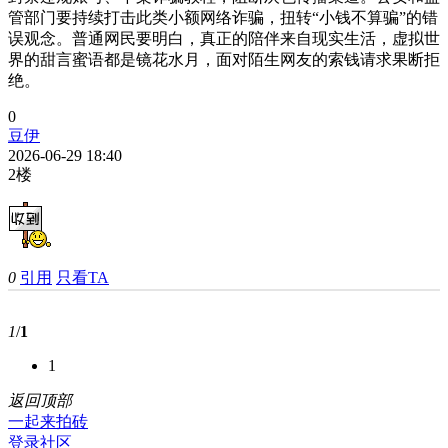
管部门要持续打击此类小额网络诈骗，扭转“小钱不算骗”的错
误观念。普通网民要明白，真正的陪伴来自现实生活，虚拟世
界的甜言蜜语都是镜花水月，面对陌生网友的索钱请求果断拒
绝。
0
豆伊
2026-06-29 18:40
2楼
0
引用
只看TA
1
/
1
1
返回顶部
一起来拍砖
登录社区