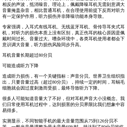
相反的声波，抵消噪音。理论上，佩戴降噪耳机无需刻意调大
音量掩盖杂音，相比普通耳机，在合理使用前提下反而对听力
有一定保护作用，听力损伤并非降噪功能本身导致。
专家强调，入耳式有线耳机、无线蓝牙耳机、骨传导耳夹式耳
机，对听力的损伤本质上没有区别，真正伤耳的核心原因是佩
戴时间过长、音量过大。嘈杂环境中，各类耳机使用者都会下
意识调大音量，听力损伤风险同步升高。
耳机音量长期超过80分贝
可能造成听力下降
造成听力损伤，有一个关键指标：声音分贝。世界卫生组织指
出，只要音量过高（超过80分贝），持续一定的时间，耳蜗毛
细胞就会因过度刺激而受损，最终导致听力下降。
很多人可能知道音量大了不好，但对耳机声音大小没概念。我
们日常使用耳机过程中，达到损害的分贝界限比我们想象中容
易得多。
实测显示，不同智能手机的最大音量范围从75到126分贝不
等。一般当音量调整为最大音量60%时，就达到了80分贝的临