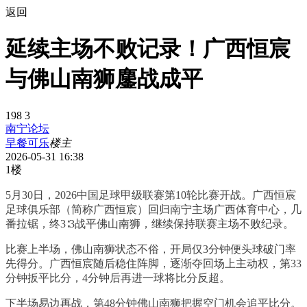
返回
延续主场不败记录！广西恒宸
与佛山南狮鏖战成平
198
3
南宁论坛
早餐可乐
楼主
2026-05-31 16:38
1楼
5月30日，2026中国足球甲级联赛第10轮比赛开战。广西恒宸
足球俱乐部（简称广西恒宸）回归南宁主场广西体育中心，几
番拉锯，终3∶3战平佛山南狮，继续保持联赛主场不败纪录。
比赛上半场，佛山南狮状态不俗，开局仅3分钟便头球破门率
先得分。广西恒宸随后稳住阵脚，逐渐夺回场上主动权，第33
分钟扳平比分，4分钟后再进一球将比分反超。
下半场易边再战，第48分钟佛山南狮把握空门机会追平比分。