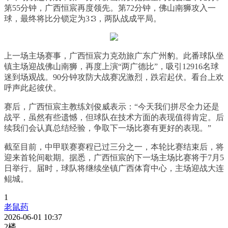
第55分钟，广西恒宸再度领先。第72分钟，佛山南狮攻入一
球，最终将比分锁定为3∶3，两队战成平局。
上一场主场赛事，广西恒宸力克劲旅广东广州豹。此番球队坐
镇主场迎战佛山南狮，再度上演“两广德比”，吸引12916名球
迷到场观战。90分钟攻防大战赛况激烈，跌宕起伏。看台上欢
呼声此起彼伏。
赛后，广西恒宸主教练刘俊威表示：“今天我们拼尽全力还是
战平，虽然有些遗憾，但球队在技术方面的表现值得肯定。后
续我们会认真总结经验，争取下一场比赛有更好的表现。”
截至目前，中甲联赛赛程已过三分之一，本轮比赛结束后，将
迎来首轮间歇期。据悉，广西恒宸的下一场主场比赛将于7月5
日举行。届时，球队将继续坐镇广西体育中心，主场迎战大连
鲲城。
1
老鼠药
2026-06-01 10:37
2楼