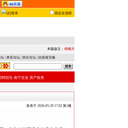
固定在顶部
本版版主：
锂曦月
论坛
|
来宾论坛
|
崇左论坛
|
抗疫留言板
招聘招生
南宁交友
房产租售
发表于
2026-05-29 17:02 第
1
楼