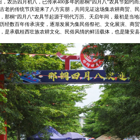
日，农历四月初八，已传承400多年的那桐“四月八”农具节如约
古老的传统节庆迎来了八方宾朋，共同见证这场集农耕商贸、民
，那桐“四月八”农具节起源于明代万历、天启年间，最初是当
历经数百年传承演变，逐渐发展为集民俗祭祀、文化展演、商贸
，是承载桂西壮族农耕文化、民俗风情的鲜活载体，也是隆安县