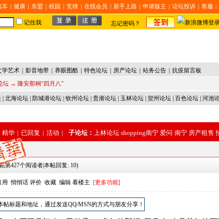
汽车
|
健康
|
东盟
|
校园
|
竞猜
|
在线会员
|
新手上路
|
申请版主
|
论坛投诉
|
客服：
记住我
忘记密码？
文学艺术
|
影音地带
|
养眼图酷
|
特色论坛
|
房产论坛
|
站务公告
|
抗疫留言板
论坛
→ 隆安那桐“四月八”
坛
|
北海论坛
|
防城港论坛
|
钦州论坛
|
贵港论坛
|
玉林论坛
|
贺州论坛
|
百色论坛
|
河池
精华
|
已回复
|
活动
|
子论坛：
上林论坛
shopping南宁
爱问·南宁
房产租售
帖第427个阅读者|本帖回复: 10)
引用
悄悄话
评价
收藏
编辑
看楼主
[更多功能]
本帖标题和地址，通过发送QQ/MSN的方式与朋友分享！