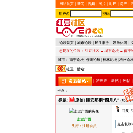
网站首页
|
新闻
|
视频
|
图片
|
时评
|
房产
|
用户名
密码
论坛首页
|
城市论坛
|
民生服务
|
娱乐休闲
|
您现在的位置：
红豆社区
→
城市论坛
→
南宁
城市：
南宁论坛
|
柳州论坛
|
桂林论坛
|
梧州论
社区广播站:
|
发投票
|
新帖
|
热帖
|
推荐：
标题:
[原创] 隆安那桐“四月八”
(您是本
回复
走过广西
点击复制
头衔：注册会员