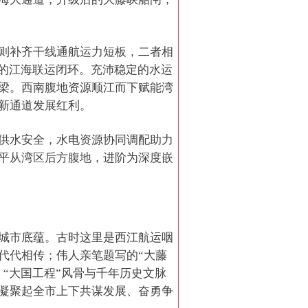
则补齐干线通航运力短板，二者相
”的江海联运闭环。充沛稳定的水运
梁。西南腹地资源顺江而下赋能湾
新通道发展红利。
供水安全，水电资源协同调配助力
平从湾区后方腹地，进阶为深度嵌
城市底蕴。古时这里是西江航运咽
代代相传；伟人亲笔题写的“大藤
“大国工程”风骨与千年历史文脉
凝聚起全市上下共谋发展、奋勇争