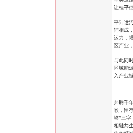
让桂平彻
平陆运
辅相成
运力，
区产业
与此同
区域能
入产业
奔腾千
喉，留
峡”三
相融共