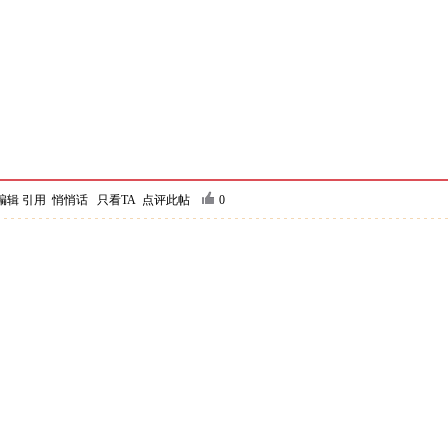
编辑
引用
悄悄话
只看TA
点评此帖
0