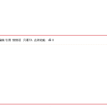
编辑
引用
悄悄话
只看TA
点评此帖
0