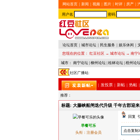
网站首页
|
新闻
|
视频
|
图片
|
时评
|
房产
|
用户名
密码
论坛首页
|
城市论坛
|
民生服务
|
娱乐休闲
|
您现在的位置：
红豆社区
→
城市论坛
→
南宁
城市：
南宁论坛
|
柳州论坛
|
桂林论坛
|
梧州论
社区广播站:
|
发投票
|
新帖
|
热帖
|
推荐：
标题: 大藤峡船闸迭代升级 千年古郡迎
回复
早餐可乐
点击复制
头衔：注册会员