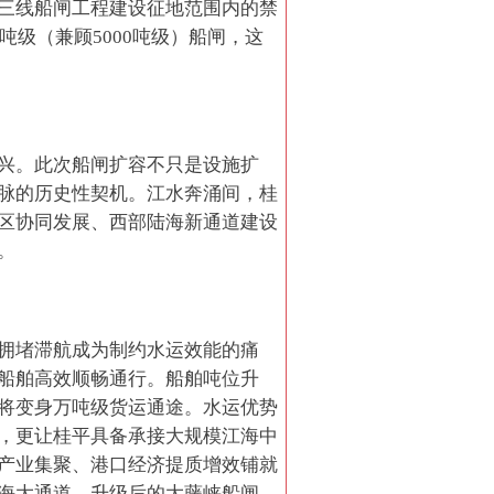
三线船闸工程建设征地范围内的禁
吨级（兼顾5000吨级）船闸，这
兴。此次船闸扩容不只是设施扩
脉的历史性契机。江水奔涌间，桂
区协同发展、西部陆海新通道建设
。
拥堵滞航成为制约水运效能的痛
船舶高效顺畅通行。船舶吨位升
将变身万吨级货运通途。水运优势
，更让桂平具备承接大规模江海中
产业集聚、港口经济提质增效铺就
海大通道，升级后的大藤峡船闸，