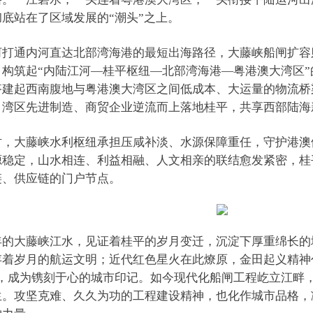
底站在了区域发展的“潮头”之上。
河打通内河直达北部湾海港的最短出海路径，大藤峡船闸扩容
，构筑起“内陆江河—桂平枢纽—北部湾海港—粤港澳大湾区
搭建起西南腹地与粤港澳大湾区之间低成本、大运量的物流桥
，湾区先进制造、商贸企业逆流而上落地桂平，共享西部陆海
时，大藤峡水利枢纽承担压咸补淡、水源保障重任，守护港澳
源稳定，山水相连、利益相融、人文相亲的联结愈发紧密，桂
链、供应链的门户节点。
年的大藤峡江水，见证着桂平的岁月变迁，沉淀下厚重绵长的
存着岁月的航运文明；近代红色星火在此燎原，金田起义精神
字，成为镌刻于心的城市印记。如今现代化船闸工程屹立江畔，
生。攻坚克难、久久为功的工程建设精神，也化作城市品格，