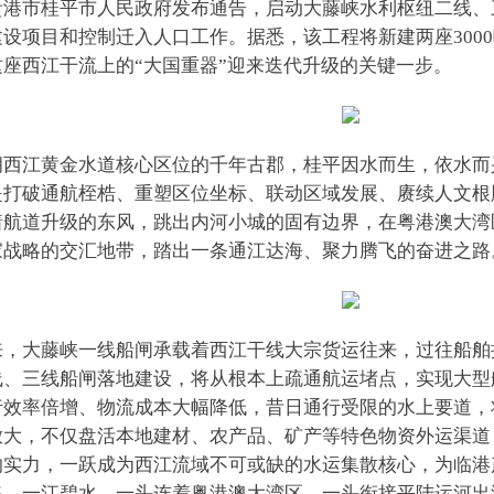
贵港市桂平市人民政府发布通告，启动大藤峡水利枢纽二线、
设项目和控制迁入人口工作。据悉，该工程将新建两座3000
这座西江干流上的“大国重器”迎来迭代升级的关键一步。
拥西江黄金水道核心区位的千年古郡，桂平因水而生，依水而
是打破通航桎梏、重塑区位坐标、联动区域发展、赓续人文根
着航道升级的东风，跳出内河小城的固有边界，在粤港澳大湾
家战略的交汇地带，踏出一条通江达海、聚力腾飞的奋进之路
来，大藤峡一线船闸承载着西江干线大宗货运往来，过往船舶
线、三线船闸落地建设，将从根本上疏通航运堵点，实现大型
行效率倍增、物流成本大幅降低，昔日通行受限的水上要道，
放大，不仅盘活本地建材、农产品、矿产等特色物资外运渠道
的实力，一跃成为西江流域不可或缺的水运集散核心，为临港
路。一江碧水，一头连着粤港澳大湾区，一头衔接平陆运河出