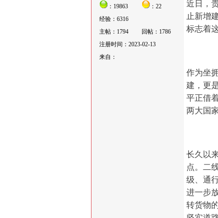
近日，
：19863
：22
止新增建
经验：6316
标志着
主帖：1794
回帖：1786
注册时间：2023-02-13
来自：
作为坐
建，更
平正借
两大国
长久以
点。二
级、通
进一步
转货物
坚实道