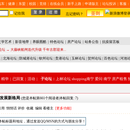
汽车
|
健康
|
东盟
|
校园
|
竞猜
|
在线会员
|
新手上路
|
申请版主
|
论坛投诉
|
客服：
记住我
忘记密码？
文学艺术
|
影音地带
|
养眼图酷
|
特色论坛
|
房产论坛
|
站务公告
|
抗疫留言板
论坛
→ 大藤峡船闸迭代升级 千年古郡迎来...
坛
|
北海论坛
|
防城港论坛
|
钦州论坛
|
贵港论坛
|
玉林论坛
|
贺州论坛
|
百色论坛
|
河池
精华
|
已回复
|
活动
|
子论坛：
上林论坛
shopping南宁
爱问·南宁
房产租售
来发展新格局
(您是本帖第661个阅读者|本帖回复: 7)
引用
悄悄话
评价
收藏
编辑
看楼主
[更多功能]
本帖标题和地址，通过发送QQ/MSN的方式与朋友分享！