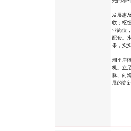
先的精
发展惠
收；枢
业岗位
配套。
果，实
潮平岸
机。立
脉、向
展的崭