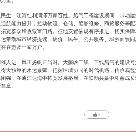
神力量。
及民生，江河红利润泽万家百姓。船闸工程建设期间，带动建
纽通航能力提升，拉动物流、仓储、船舶维修、商贸服务等配
，拓宽群众增收致富门路。征地安置依规有序推进，切实保障
水运带动城市经济提速，物价、民生、公共服务、城乡面貌同
实在在惠及千家万户。
阔催人进，风正扬帆正当时。大藤峡二线、三线船闸的建设号
足得天独厚的水运禀赋，把握区域协同的时代机遇，传承底蕴
海图强，在通江达海中拓宽发展格局，在联动共赢中积蓄成长
新篇章。
0