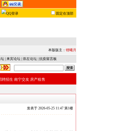
固定在顶部
本版版主：
锂曦月
论坛
|
来宾论坛
|
崇左论坛
|
抗疫留言板
招聘招生
南宁交友
房产租售
发表于
2026-05-25 11:47 第
1
楼