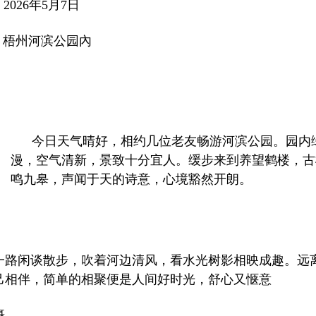
2026年5月7日
梧州
河滨公园
內
今日天气晴好，相约几位老友畅游河滨公园。园内
漫，空气清新，景致十分宜人。缓步来到养望鹤楼，古
鸣九皋，声闻于天的诗意，心境豁然开朗。
一路闲谈散步，吹着河边清风，看水光树影相映成趣。远
己相伴，简单的相聚便是人间好时光，舒心又惬意
摄