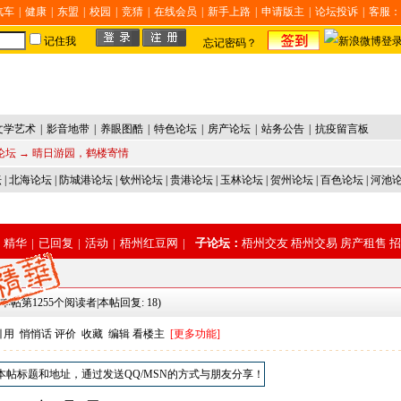
汽车
|
健康
|
东盟
|
校园
|
竞猜
|
在线会员
|
新手上路
|
申请版主
|
论坛投诉
|
客服：
记住我
忘记密码？
文学艺术
|
影音地带
|
养眼图酷
|
特色论坛
|
房产论坛
|
站务公告
|
抗疫留言板
论坛
→ 晴日游园，鹤楼寄情
坛
|
北海论坛
|
防城港论坛
|
钦州论坛
|
贵港论坛
|
玉林论坛
|
贺州论坛
|
百色论坛
|
河池
精华
|
已回复
|
活动
|
梧州红豆网
|
子论坛：
梧州交友
梧州交易
房产租售
招
本帖第1255个阅读者|本帖回复: 18)
引用
悄悄话
评价
收藏
编辑
看楼主
[更多功能]
本帖标题和地址，通过发送QQ/MSN的方式与朋友分享！