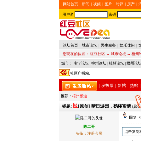
网站首页
|
新闻
|
视频
|
图片
|
时评
|
房产
|
用户名
密码
论坛首页
|
城市论坛
|
民生服务
|
娱乐休闲
|
您现在的位置：
红豆社区
→
城市论坛
→
梧州
城市：
南宁论坛
|
柳州论坛
|
桂林论坛
|
梧州论
社区广播站:
|
发投票
|
新帖
|
热帖
|
推荐：
梧州频道
标题:
[原创] 晴日游园，鹤楼寄情
(您是
回复
陈二哥
点击复制
头衔：注册会员