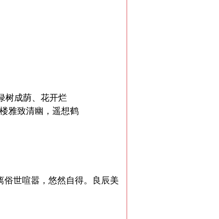
绿树成荫、花开烂
楼雅致清幽，遥想鹤
离俗世喧嚣，悠然自得。良辰美