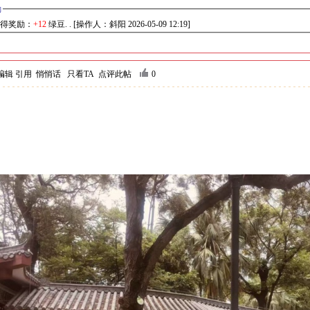
励
得奖励：
+12
绿豆. . [操作人：斜阳 2026-05-09 12:19]
编辑
引用
悄悄话
只看TA
点评此帖
0