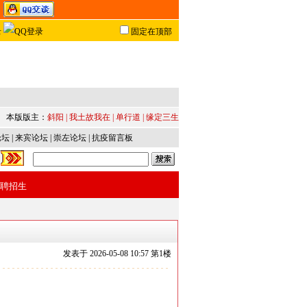
固定在顶部
本版版主：
斜阳
|
我土故我在
|
单行道
|
缘定三生
论坛
|
来宾论坛
|
崇左论坛
|
抗疫留言板
聘招生
发表于
2026-05-08 10:57 第
1
楼