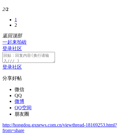
2
/
2
1
2
返回顶部
一起来拍砖
登录社区
登录社区
分享好帖
微信
QQ
微博
QQ空间
朋友圈
http://hongdou.gxnews.com.cn/viewthread-18169253.html?
from=share