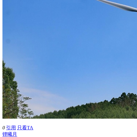
0
引用
只看TA
锂曦月