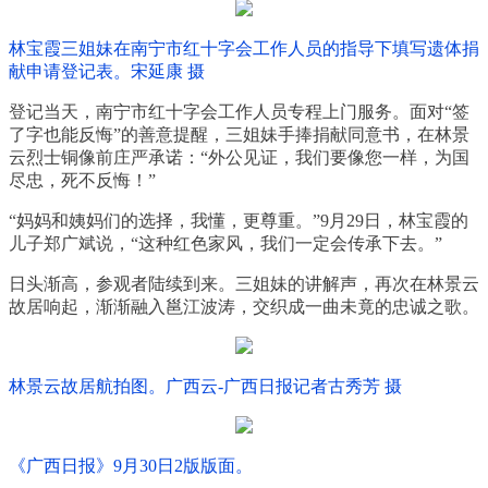
林宝霞三姐妹在南宁市红十字会工作人员的指导下填写遗体捐
献申请登记表。宋延康 摄
登记当天，南宁市红十字会工作人员专程上门服务。面对“签
了字也能反悔”的善意提醒，三姐妹手捧捐献同意书，在林景
云烈士铜像前庄严承诺：“外公见证，我们要像您一样，为国
尽忠，死不反悔！”
“妈妈和姨妈们的选择，我懂，更尊重。”9月29日，林宝霞的
儿子郑广斌说，“这种红色家风，我们一定会传承下去。”
日头渐高，参观者陆续到来。三姐妹的讲解声，再次在林景云
故居响起，渐渐融入邕江波涛，交织成一曲未竟的忠诚之歌。
林景云故居航拍图。广西云-广西日报记者古秀芳 摄
《广西日报》9月30日2版版面。