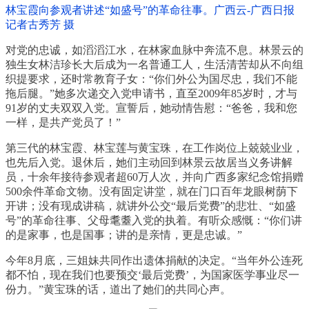
林宝霞向参观者讲述“如盛号”的革命往事。广西云-广西日报
记者古秀芳 摄
对党的忠诚，如滔滔江水，在林家血脉中奔流不息。林景云的
独生女林洁珍长大后成为一名普通工人，生活清苦却从不向组
织提要求，还时常教育子女：“你们外公为国尽忠，我们不能
拖后腿。”她多次递交入党申请书，直至2009年85岁时，才与
91岁的丈夫双双入党。宣誓后，她动情告慰：“爸爸，我和您
一样，是共产党员了！”
第三代的林宝霞、林宝莲与黄宝珠，在工作岗位上兢兢业业，
也先后入党。退休后，她们主动回到林景云故居当义务讲解
员，十余年接待参观者超60万人次，并向广西多家纪念馆捐赠
500余件革命文物。没有固定讲堂，就在门口百年龙眼树荫下
开讲；没有现成讲稿，就讲外公交“最后党费”的悲壮、“如盛
号”的革命往事、父母耄耋入党的执着。有听众感慨：“你们讲
的是家事，也是国事；讲的是亲情，更是忠诚。”
今年8月底，三姐妹共同作出遗体捐献的决定。“当年外公连死
都不怕，现在我们也要预交‘最后党费’，为国家医学事业尽一
份力。”黄宝珠的话，道出了她们的共同心声。