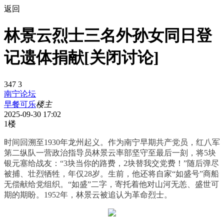
返回
林景云烈士三名外孙女同日登
记遗体捐献[关闭讨论]
347
3
南宁论坛
早餐可乐
楼主
2025-09-30 17:02
1楼
时间回溯至1930年龙州起义。作为南宁早期共产党员，红八军
第二纵队一营政治指导员林景云率部坚守至最后一刻，将5块
银元塞给战友：“3块当你的路费，2块替我交党费！”随后弹尽
被捕、壮烈牺牲，年仅28岁。生前，他还将自家“如盛号”商船
无偿献给党组织。“如盛”二字，寄托着他对山河无恙、盛世可
期的期盼。1952年，林景云被追认为革命烈士。