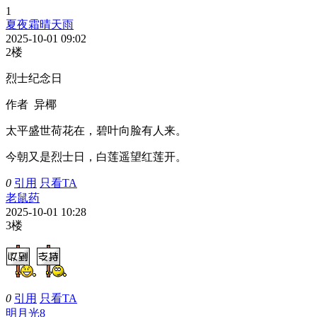
1
夏夜霜晴天雨
2025-10-01 09:02
2楼
烈士纪念日
作者 异椰
太平盛世荷花在，碧叶向脸有人来。
今朝又是烈士日，白莲遥望红莲开。
0
引用
只看TA
老鼠药
2025-10-01 10:28
3楼
0
引用
只看TA
明月光8