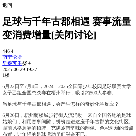
返回
足球与千年古郡相遇 赛事流量
变消费增量[关闭讨论]
446
4
南宁论坛
早餐可乐
楼主
2025-06-29 19:37
1楼
6月22日至7月4日，2024—2025全国青少年校园足球联赛大学
女子乙组全国总决赛在梧州举行，吸引约500人参赛。
当足球与千年古郡相遇，会产生怎样的奇妙化学反应？
6月26日，梧州骑楼城步行街人流涌动，来自全国各地的足球
姑娘们，利用赛事间隙，纷纷走进这座千年古郡的文化街区。
眼前风格迥异的招牌、充满岭南韵味的雕像、色彩斑斓的景点
布置，让年轻的足球运动员们兴奋不已。