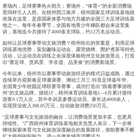
赛场内，足球赛事热火朝天；赛场外，“体育+”的全新消费场
景同样引人入胜。在梧州西江南岸，梧州国家足球训练基地就
坐落在这里，是原国家体委与地方共建的全国三大足球训练基
地之一。每年冬春季节，全国各地青少年梯队都会来这里集
训，基地迄今共接待了4000多支球队，约12万名运动员。
如何让足球赛事带动文旅消费？梧州给出的答案是，利用足球
训练基地优势，策划趣味运动会、露营烧烤、围炉煮茶等特色
活动，让运动员在训练之余深度体验梧州文化旅游景点，打造
出“赛足球、赏风景、学非遗、品美食”的消费新场景。
今年以来，梧州市以赛事带动旅游经济的模式日益成熟，通过
连续举办迎新春足球邀请赛、潮动三月三·抖音足球嘉年华、
全国青少年校园足球联赛等赛事，成功打造出“跟着赛事游梧
州”的文旅品牌。据统计，梧州体育训练基地1—6月累计接待
游客9.1万人次，其中冬训及参赛运动员、家长达4000余人，
实现营业收入388.85万元，拉动旅游消费250万元。
“足球赛事与文化旅游的融合，让消费场景更加丰富，也更具
持续性。”广西梧州体育训练基地相关负责人表示，下一步将
继续探索体育与文化旅游深度融合的发展路径，借助赛事不断
扩大梧州的影响力，进一步激发城市消费活力。