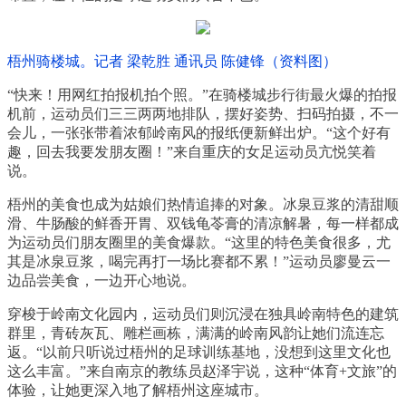
梧州骑楼城。记者 梁乾胜 通讯员 陈健锋（资料图）
“快来！用网红拍报机拍个照。”在骑楼城步行街最火爆的拍报
机前，运动员们三三两两地排队，摆好姿势、扫码拍摄，不一
会儿，一张张带着浓郁岭南风的报纸便新鲜出炉。“这个好有
趣，回去我要发朋友圈！”来自重庆的女足运动员亢悦笑着
说。
梧州的美食也成为姑娘们热情追捧的对象。冰泉豆浆的清甜顺
滑、牛肠酸的鲜香开胃、双钱龟苓膏的清凉解暑，每一样都成
为运动员们朋友圈里的美食爆款。“这里的特色美食很多，尤
其是冰泉豆浆，喝完再打一场比赛都不累！”运动员廖曼云一
边品尝美食，一边开心地说。
穿梭于岭南文化园内，运动员们则沉浸在独具岭南特色的建筑
群里，青砖灰瓦、雕栏画栋，满满的岭南风韵让她们流连忘
返。“以前只听说过梧州的足球训练基地，没想到这里文化也
这么丰富。”来自南京的教练员赵泽宇说，这种“体育+文旅”的
体验，让她更深入地了解梧州这座城市。