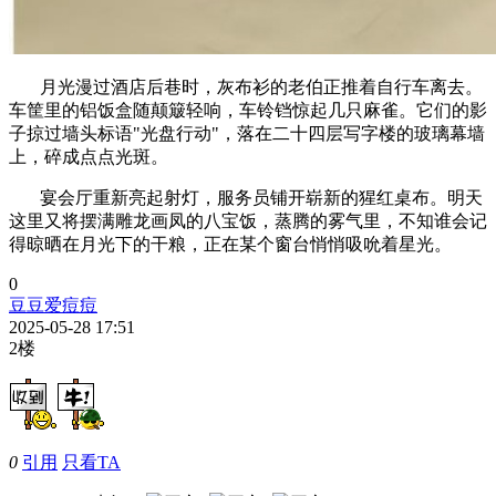
月光漫过酒店后巷时，灰布衫的老伯正推着自行车离去。
车筐里的铝饭盒随颠簸轻响，车铃铛惊起几只麻雀。它们的影
子掠过墙头标语"光盘行动"，落在二十四层写字楼的玻璃幕墙
上，碎成点点光斑。
宴会厅重新亮起射灯，服务员铺开崭新的猩红桌布。明天
这里又将摆满雕龙画凤的八宝饭，蒸腾的雾气里，不知谁会记
得晾晒在月光下的干粮，正在某个窗台悄悄吸吮着星光。
0
豆豆爱痘痘
2025-05-28 17:51
2楼
0
引用
只看TA