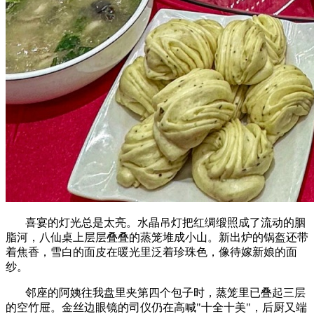
喜宴的灯光总是太亮。水晶吊灯把红绸缎照成了流动的胭
脂河，八仙桌上层层叠叠的蒸笼堆成小山。新出炉的锅盔还带
着焦香，雪白的面皮在暖光里泛着珍珠色，像待嫁新娘的面
纱。
邻座的阿姨往我盘里夹第四个包子时，蒸笼里已叠起三层
的空竹屉。金丝边眼镜的司仪仍在高喊"十全十美"，后厨又端