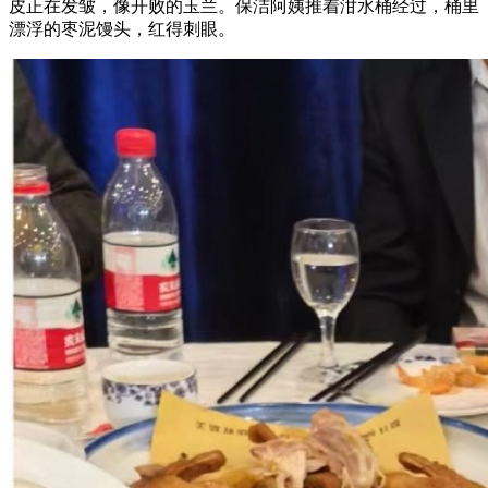
皮正在发皱，像开败的玉兰。保洁阿姨推着泔水桶经过，桶里
漂浮的枣泥馒头，红得刺眼。