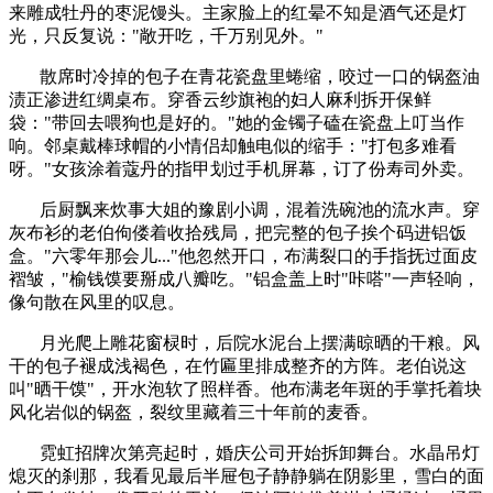
来雕成牡丹的枣泥馒头。主家脸上的红晕不知是酒气还是灯
光，只反复说："敞开吃，千万别见外。"
散席时冷掉的包子在青花瓷盘里蜷缩，咬过一口的锅盔油
渍正渗进红绸桌布。穿香云纱旗袍的妇人麻利拆开保鲜
袋："带回去喂狗也是好的。"她的金镯子磕在瓷盘上叮当作
响。邻桌戴棒球帽的小情侣却触电似的缩手："打包多难看
呀。"女孩涂着蔻丹的指甲划过手机屏幕，订了份寿司外卖。
后厨飘来炊事大姐的豫剧小调，混着洗碗池的流水声。穿
灰布衫的老伯佝偻着收拾残局，把完整的包子挨个码进铝饭
盒。"六零年那会儿..."他忽然开口，布满裂口的手指抚过面皮
褶皱，"榆钱馍要掰成八瓣吃。"铝盒盖上时"咔嗒"一声轻响，
像句散在风里的叹息。
月光爬上雕花窗棂时，后院水泥台上摆满晾晒的干粮。风
干的包子褪成浅褐色，在竹匾里排成整齐的方阵。老伯说这
叫"晒干馍"，开水泡软了照样香。他布满老年斑的手掌托着块
风化岩似的锅盔，裂纹里藏着三十年前的麦香。
霓虹招牌次第亮起时，婚庆公司开始拆卸舞台。水晶吊灯
熄灭的刹那，我看见最后半屉包子静静躺在阴影里，雪白的面