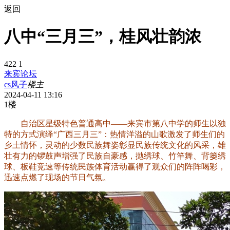
返回
八中“三月三”，桂风壮韵浓
422
1
来宾论坛
cs风子
楼主
2024-04-11 13:16
1楼
自治区星级特色普通高中——来宾市第八中学的师生以独
特的方式演绎“广西三月三”：热情洋溢的山歌激发了师生们的
乡土情怀，灵动的少数民族舞姿彰显民族传统文化的风采，雄
壮有力的锣鼓声增强了民族自豪感，抛绣球、竹竿舞、背篓绣
球、板鞋竞速等传统民族体育活动赢得了观众们的阵阵喝彩，
迅速点燃了现场的节日气氛。