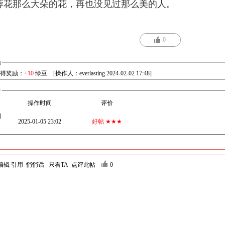
蓉花那么大朵的花，再也没见过那么美的人。
0
励
得奖励：
+10
绿豆. . [操作人：everlasting 2024-02-02 17:48]
分
操作时间
评价
日
2025-01-05 23:02
好帖 ★★★
编辑
引用
悄悄话
只看TA
点评此帖
0