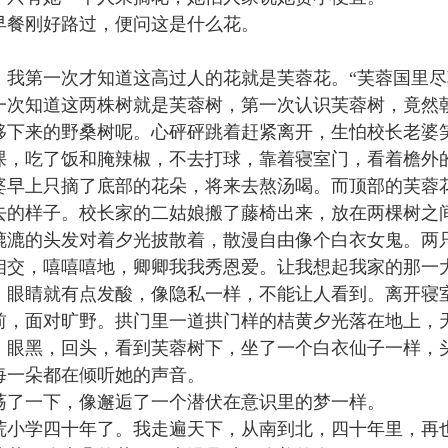
早餐刚好路过，便问这是什么花。
。
，我第一次才知道这高过人的花就是芙蓉花。“芙蓉国里尽
一次知道这两株树就是芙蓉树，第一次认识芙蓉树，竟然
移下来的野桑树呢。心砰砰跳着赶紧离开，生怕校长老婆
课，吃了饭和腌辣椒，不去打球，靠着寝室门，看着檐外
婆早上只摘了底部的花朵，将来去熬汤喝。而顶部的芙蓉
去的样子。校长家的二姑娘搬了藤椅出来，放在两棵树之
漉漉的头发对着夕光披散着，散漫自由像个白衣女鬼。两
相交，嘻嘻嘻地，卿卿我我秀恩爱。让我想起我家的那一
，眼睛就有点发酸，像隐私一样，不能让人看到。离开寝
前，面对旷野。拱门里一道拱门样的桔黄夕光落在地上，
，眼黑，回头，看到芙蓉树下，坐了一个白衣仙子一样，
每一朵都在倾听她的声音。
荡了一下，像邂逅了一个潜伏在意识里的梦一样。
荒小学四十年了。我走遍天下，从南到北，四十年里，再