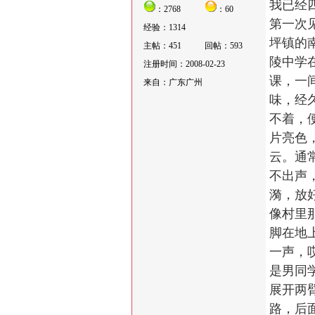
我已经
：2768
：60
第一次
经验：1314
坪镇的
主帖：451
回帖：593
陵中学
注册时间：2008-02-23
课，一
来自：广东广州
味，经
不着，
片亮色
云。通
不出声
漪，放
像村里
脚在地
一声，
是男同
展开两
路，后