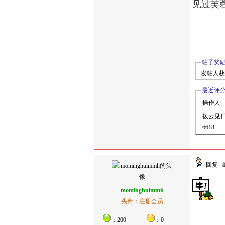
见过芙
帖子奖
发帖人获
最近评
操作人
拨云见
6618
回复
mominghuimmh
头衔：注册会员
：200
：0