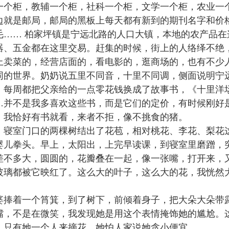
一个柜，教辅一个柜，社科一个柜，文学一个柜，农业一
边就是邮局，邮局的黑板上每天都有新到的期刊名字和价
毛…… 柏家坪镇是宁远北路的人口大镇，本地的农产品
器、五金都在这里交易。赶集的时候，街上的人络绎不绝
上卖菜的，经营店面的，看电影的，逛商场的，也有不少
同的世界。奶奶说五里不同音，十里不同调，侧面说明宁
，每周都把父亲给的一点零花钱换成了故事书，《十里洋
…并不是我多喜欢这些书，而是它们的定价，有时候刚好
。我恰好有书就看，来者不拒，像不挑食的猪。
，寝室门口的两棵树结出了花苞，相对桃花、李花、梨花
婴儿拳头。早上，太阳出，上完早读课，到寝室里磨蹭，
差不多大，圆圆的，花瓣叠在一起，像一张嘴，打开来，
玻璃都被它映红了。这么大的叶子，这么大的花，我恍然
。
婆捧着一个筲箕，到了树下，前倾着身子，把大朵大朵带
嘴，不是在微笑，我发现她是用这个表情掩饰她的尴尬。
，只有她一个人来摘花，她怕人家说她贪小便宜。