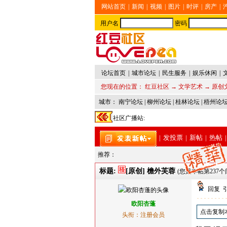
网站首页
|
新闻
|
视频
|
图片
|
时评
|
房产
|
用户名
密码
论坛首页
|
城市论坛
|
民生服务
|
娱乐休闲
|
您现在的位置：
红豆社区
→
文学艺术
→
原创
城市：
南宁论坛
|
柳州论坛
|
桂林论坛
|
梧州论
社区广播站:
|
发投票
|
新帖
|
热帖
|
推荐：
标题:
[原创] 檐外芙蓉
(您是本帖第237个阅
回复
欧阳杏蓬
点击复制
头衔：注册会员