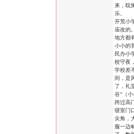
来，耽
乐。
开荒小
庙改的
地方都
小小的
民办小
校守夜
学校差
间，是
了，礼
谷”（
跨过高
寝室门
尖角，
服一边