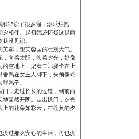
朝晖”读了很多遍，滚瓜烂熟
朝夕相伴。起初我还怀疑这是两
笑我没见识。
的芙蓉，想芙蓉国的壮观大气。
花，向着太阳，映着夕光，好像
间的空地上，架着二郎腿坐在上
只番鸭在女主人脚下，头颈像蛇
大群鸭子。
室门，走过长长的过道，到前面
天地豁然开朗。走出拱门，夕光
头上的花朵如彩云，在苍黄的夕
也没过那么安心的生活，再也没