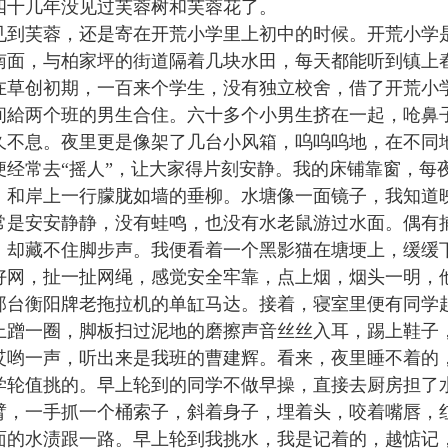
四十几年没见过芙蓉树和芙蓉花了。
见到芙蓉，还是寄在开荒小学里上初中的时候。开荒小学
南面，与柏家坪的街道隔着几块水田，每天都能听到镇上
在草创初期，一百来个学生，没有独立校舍，借了开荒小
间給两个班的男生合住。六十多个小男生挤在一起，呛鼻
久不息。夜里更是像架了几台小风箱，呜呜呜地，在不同
便经常去“摇人”，让大家得片刻安静。我的床铺靠窗，每
，和岸上一行朦胧如墙的垂柳。水塘像一面镜子，我知道
常是安安静静，没有蛙鸣，也没有水老鼠游过水面。偶有
，却藏不住脚步声。我便看着一个黑影猫在塘埂上，缓缓
好网，扯一扯网绳，感觉安全牢靠，点上烟，烟头一明，他
那台衡阳牌老拖拉机的单缸马达。接着，寝室里便有同学
上蹭一圈，脚板扫过泥地的磨擦声音丝丝入耳，踢上鞋子
哎哟一声，听出来是我班的曹建辉。看来，夜里睡不着的
学轮值挑的。早上轮到的同学不做早操，直接去厨房担了
臂，一手抓一个桶索子，斜着身子，埋着头，咬着嘴唇，
面的水渍跟一路。早上轮到我挑水，我是记着的，越惦记