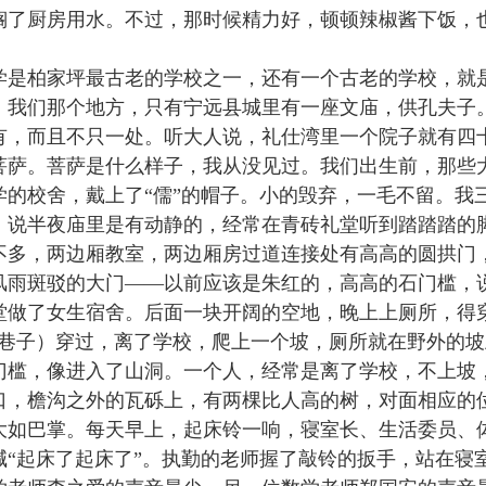
搁了厨房用水。不过，那时候精力好，顿顿辣椒酱下饭，
学是柏家坪最古老的学校之一，还有一个古老的学校，就
。我们那个地方，只有宁远县城里有一座文庙，供孔夫子
有，而且不只一处。听大人说，礼仕湾里一个院子就有四
菩萨。菩萨是什么样子，我从没见过。我们出生前，那些
学的校舍，戴上了“儒”的帽子。小的毁弃，一毛不留。我
，说半夜庙里是有动静的，经常在青砖礼堂听到踏踏踏的
不多，两边厢教室，两边厢房过道连接处有高高的圆拱门
风雨斑驳的大门——以前应该是朱红的，高高的石门槛，
堂做了女生宿舍。后面一块开阔的空地，晚上上厕所，得
小巷子）穿过，离了学校，爬上一个坡，厕所就在野外的
门槛，像进入了山洞。一个人，经常是离了学校，不上坡
口，檐沟之外的瓦砾上，有两棵比人高的树，对面相应的
大如巴掌。每天早上，起床铃一响，寝室长、生活委员、
喊“起床了起床了”。执勤的老师握了敲铃的扳手，站在寝