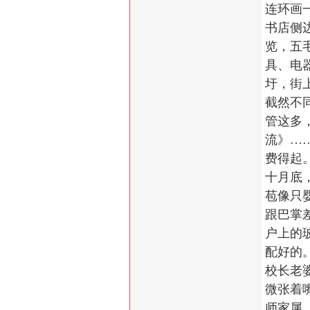
连环画
书店侧
览，五
具、电
圩，街
截然不
管这多
流》…
费得起
十月底
苞像只
跟巴掌
户上的
配好的
校长老
微张着
师家属