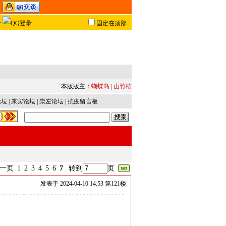
固定在顶部
本版版主：
蝴蝶岛
|
山竹桔
论坛
|
来宾论坛
|
崇左论坛
|
抗疫留言板
一页
1
2
3
4
5
6
7
转到
页
发表于
2024-04-10 14:53 第
121
楼