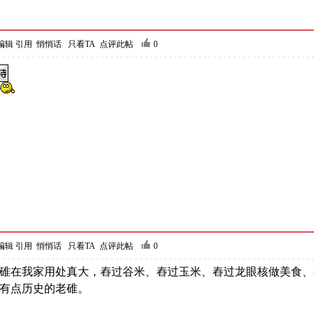
编辑
引用
悄悄话
只看TA
点评此帖
0
编辑
引用
悄悄话
只看TA
点评此帖
0
在我家用处真大，舂过谷米、舂过玉米、舂过龙眼核做美食、
有点历史的老碓。