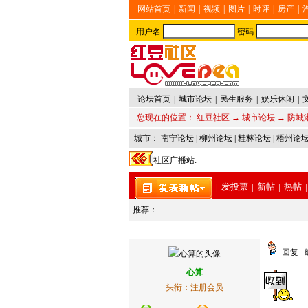
网站首页
|
新闻
|
视频
|
图片
|
时评
|
房产
|
用户名
密码
论坛首页
|
城市论坛
|
民生服务
|
娱乐休闲
|
您现在的位置：
红豆社区
→
城市论坛
→
防城
城市：
南宁论坛
|
柳州论坛
|
桂林论坛
|
梧州论
社区广播站:
|
发投票
|
新帖
|
热帖
|
推荐：
回复
心算
头衔：注册会员