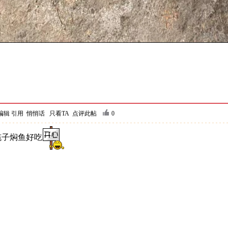
编辑
引用
悄悄话
只看TA
点评此帖
0
子焖鱼好吃