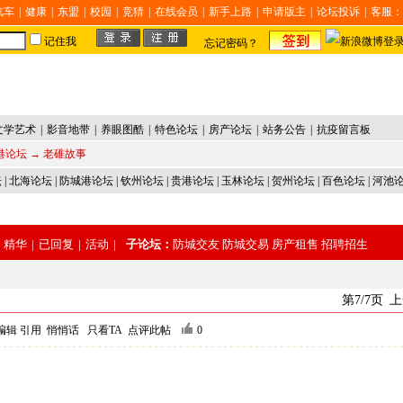
汽车
|
健康
|
东盟
|
校园
|
竞猜
|
在线会员
|
新手上路
|
申请版主
|
论坛投诉
|
客服：
记住我
忘记密码？
文学艺术
|
影音地带
|
养眼图酷
|
特色论坛
|
房产论坛
|
站务公告
|
抗疫留言板
港论坛
→ 老碓故事
坛
|
北海论坛
|
防城港论坛
|
钦州论坛
|
贵港论坛
|
玉林论坛
|
贺州论坛
|
百色论坛
|
河池
精华
|
已回复
|
活动
|
子论坛：
防城交友
防城交易
房产租售
招聘招生
第7/7页
上
编辑
引用
悄悄话
只看TA
点评此帖
0