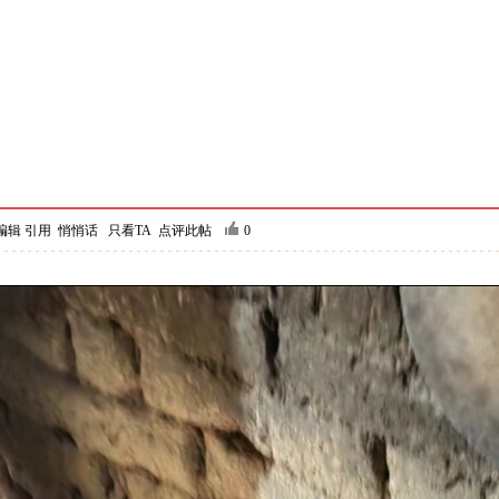
编辑
引用
悄悄话
只看TA
点评此帖
0