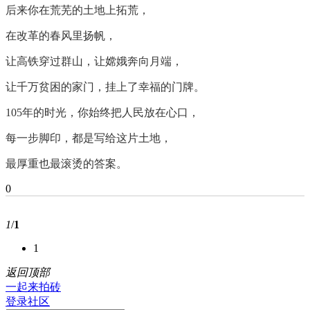
后来你在荒芜的土地上拓荒，
在改革的春风里扬帆，
让高铁穿过群山，让嫦娥奔向月端，
让千万贫困的家门，挂上了幸福的门牌。
105年的时光，你始终把人民放在心口，
每一步脚印，都是写给这片土地，
最厚重也最滚烫的答案。
0
1
/
1
1
返回顶部
一起来拍砖
登录社区