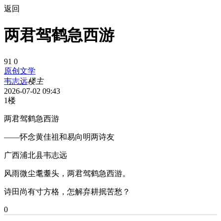
返回
两君驾鹤急西游
91
0
原创文学
韦志远
楼主
2026-07-02 09:43
1楼
两君驾鹤急西游
——怀念黄佳祖和易向明两诗友
广西浦北县韦志远
风雨微尘耄耋头，两君驾鹤急西游。
诗田尚有寸方格，怎解弃耕抿苦愁？
0