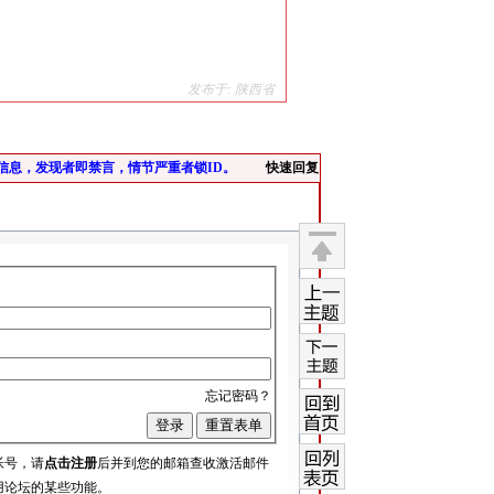
发布于: 陕西省
信息，发现者即禁言，情节严重者锁ID。
快速回复
返回
顶部
上一
主题
下一
忘记密码？
主题
回到
首页
帐号，请
点击注册
后并到您的邮箱查收激活邮件
用论坛的某些功能。