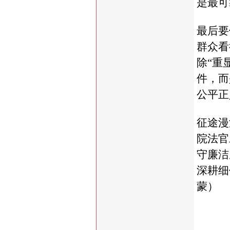
是最可
最后要
群众看
除“重
件，而
公平正
征途漫
院法官
守廉洁
深耕细
蒙）