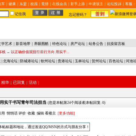
汽车
|
健康
|
东盟
|
校园
|
竞猜
|
在线会员
|
新手上路
|
申请版主
|
论坛投诉
|
客服：
记住我
忘记密码？
文学艺术
|
影音地带
|
养眼图酷
|
特色论坛
|
房产论坛
|
站务公告
|
抗疫留言板
客栈
→ 以正确价值观指引前行方向 用实干...
坛
|
北海论坛
|
防城港论坛
|
钦州论坛
|
贵港论坛
|
玉林论坛
|
贺州论坛
|
百色论坛
|
河池
精华
|
已回复
|
活动
|
向 用实干书写青年司法担当
(您是本帖第24个阅读者|本帖回复: 0)
引用
悄悄话
评价
收藏
编辑
看楼主
[更多功能]
本帖标题和地址，通过发送QQ/MSN的方式与朋友分享！