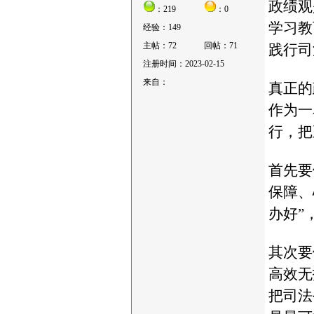
政绩观
：219
：0
学习教
经验：149
主帖：72
回帖：71
践行司
注册时间：2023-02-15
来自：
真正的
作为一
行，把
首先要
保障、
办好”
其次要
高效无
把司法