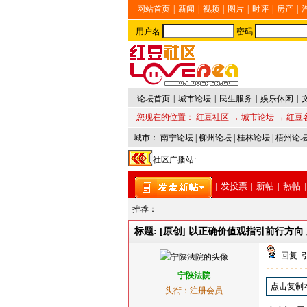
网站首页
|
新闻
|
视频
|
图片
|
时评
|
房产
|
用户名
密码
论坛首页
|
城市论坛
|
民生服务
|
娱乐休闲
|
您现在的位置：
红豆社区
→
城市论坛
→
红豆
城市：
南宁论坛
|
柳州论坛
|
桂林论坛
|
梧州论
社区广播站:
|
发投票
|
新帖
|
热帖
|
推荐：
标题: [原创] 以正确价值观指引前行方
回复
宁陕法院
点击复制
头衔：注册会员