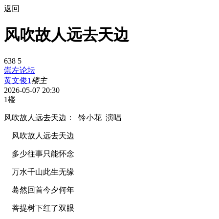
返回
风吹故人远去天边
638
5
崇左论坛
黄文俊1
楼主
2026-05-07 20:30
1楼
风吹故人远去天边： 铃小花 演唱
风吹故人远去天边
多少往事只能怀念
万水千山此生无缘
蓦然回首今夕何年
菩提树下红了双眼