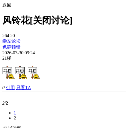
返回
风铃花[关闭讨论]
264
20
崇左论坛
色静顿错
2026-03-30 09:24
21楼
0
引用
只看TA
2
/
2
1
2
返回顶部