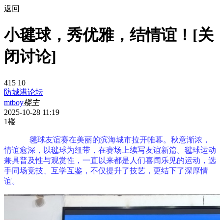
返回
小毽球，秀优雅，结情谊！[关
闭讨论]
415
10
防城港论坛
mtboy
楼主
2025-10-28 11:19
1楼
毽球友谊赛在美丽的滨海城市拉开帷幕。秋意渐浓，
情谊愈深，以毽球为纽带，在赛场上续写友谊新篇。毽球运动
兼具普及性与观赏性，一直以来都是人们喜闻乐见的运动，选
手同场竞技、互学互鉴，不仅提升了技艺，更结下了深厚情
谊。