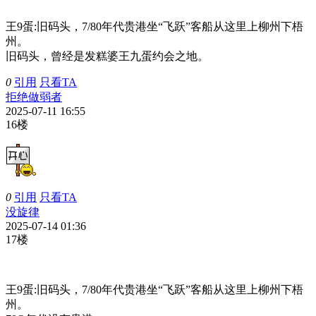
王9蛋:
旧码头，7/80年代贵港坐“飞跃”客船从这里上柳州下梧
州。
旧码头，曾经是发糕婆王九蛋约会之地。
0
引用
只看TA
拒绝做弱者
2025-07-11 16:55
16楼
0
引用
只看TA
没旋律
2025-07-14 01:36
17楼
王9蛋:
旧码头，7/80年代贵港坐“飞跃”客船从这里上柳州下梧
州。