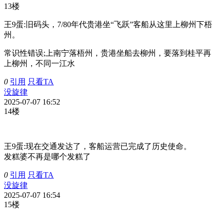
13楼
王9蛋:
旧码头，7/80年代贵港坐“飞跃”客船从这里上柳州下梧
州。
常识性错误;上南宁落梧州，贵港坐船去柳州，要落到桂平再
上柳州，不同一江水
0
引用
只看TA
没旋律
2025-07-07 16:52
14楼
王9蛋:
现在交通发达了，客船运营已完成了历史使命。
发糕婆不再是哪个发糕了
0
引用
只看TA
没旋律
2025-07-07 16:54
15楼