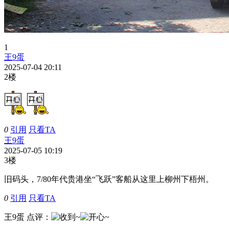
1
王9蛋
2025-07-04 20:11
2楼
0
引用
只看TA
王9蛋
2025-07-05 10:19
3楼
旧码头，7/80年代贵港坐“飞跃”客船从这里上柳州下梧州。
0
引用
只看TA
王9蛋
点评
：