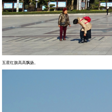
五星红旗高高飘扬。