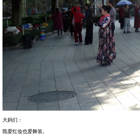
大妈们：
既爱红妆也爱舞装。