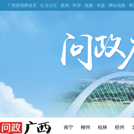
广西新闻网首页
|
红豆社区
|
新闻
|
时评
|
视频
|
专题
|
网站地图
|
帮
南宁
柳州
桂林
梧州