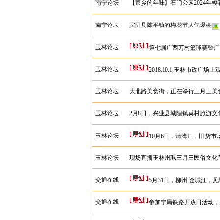
南宁论坛
【家乡的年味】石门公园2024年樱
南宁论坛
宾阳县陈平镇的梅花节人气爆棚
玉林论坛
第七届广西万村篮球赛暨广
玉林论坛
2018.10.1,玉林市政广
玉林论坛
大北路美食街，正在举行三月三美
玉林论坛
2月8日，兴业县城隍镇莫村旅游文
玉林论坛
10月6日，清湾江，旧货
玉林论坛
现场直播玉林州珮三月三民俗文化
交通在线
5月31日，柳州-金城江，
交通在线
参加宁局铁路开放日活动，