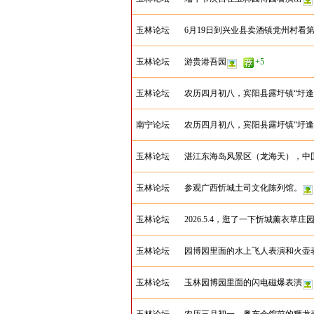
玉林论坛
6月19日到兴业县卖酒镇党州村看
玉林论坛
游贵港吾园
+5
玉林论坛
农历四月初八，宾阳县露圩镇“圩逢
南宁论坛
农历四月初八，宾阳县露圩镇“圩逢
玉林论坛
湛江东海岛风景区（龙海天），中
玉林论坛
参观广西忻城土司文化陈列馆。
玉林论坛
2026.5.4，逛了一下忻城薰衣草庄
玉林论坛
园博园里面的水上飞人表演和火壶
玉林论坛
玉林园博园里面的闪电磁爆表演