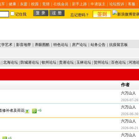
汽车
|
健康
|
东盟
|
校园
|
竞猜
|
在线会员
|
新手上路
|
申请版主
|
论坛投诉
|
客服：
记住我
忘记密码？
文学艺术
|
影音地带
|
养眼图酷
|
特色论坛
|
房产论坛
|
站务公告
|
抗疫留言板
坛
|
北海论坛
|
防城港论坛
|
钦州论坛
|
贵港论坛
|
玉林论坛
|
贺州论坛
|
百色论坛
|
河池
作者
六万山人
2026-07-26
六万山人
道修补者及荷花
+6
2026-06-30
六万山人
2026-06-21
六万山人
+6