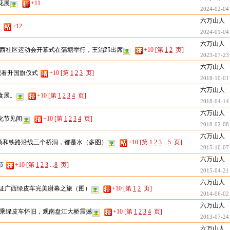
花展
+11
2024-02-04
六万山人
+12
2024-01-04
六万山人
西社区运动会开幕式在蒲塘举行，王治郅出席
+10
[第
1
2
页]
2023-07-23
六万山人
场上观看升国旗仪式
+10
[第
1
2
3
页]
2018-10-01
六万山人
食展。
+10
[第
1
2
3
4
页]
2018-04-14
六万山人
化节见闻
+10
[第
1
2
3
4
页]
2018-02-08
六万山人
市场和铁路沿线三个桥洞，都是水（多图）
+10
[第
1
2
3
...
5
页]
2015-10-07
六万山人
节
+10
[第
1
2
3
...
8
页]
2015-04-21
六万山人
见证广西绿皮车完美谢幕之旅（图）
+10
[第
1
2
页]
2014-06-02
六万山人
乘绿皮车怀旧，观南盘江大桥震撼
+10
[第
1
2
3
4
页]
2013-07-24
六万山人