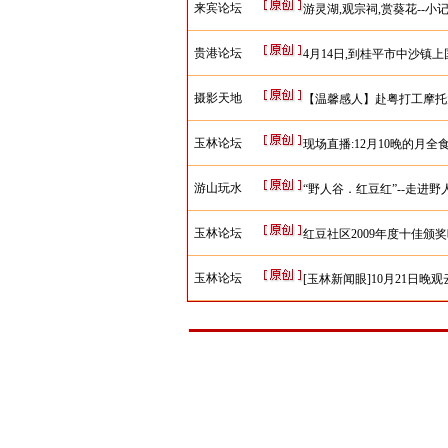
来宾论坛
游灵湖,观宗祠,赏葵花--小记
贵港论坛
4月14日,到桂平市中沙镇上
摄影天地
【温馨感人】赴粤打工摩托大
玉林论坛
现场直播:12月10晚的月全食
游山玩水
“野人谷．红豆红”--走进
玉林论坛
红豆社区2009年度十佳颁奖
玉林论坛
[玉林新闻眼]10月21日晚