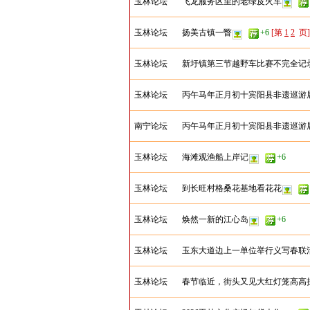
玉林论坛
飞龙服务区里的老绿皮火车
玉林论坛
扬美古镇一瞥
+6
[第
1
2
页]
玉林论坛
新圩镇第三节越野车比赛不完全记
玉林论坛
丙午马年正月初十宾阳县非遗巡游
南宁论坛
丙午马年正月初十宾阳县非遗巡游
玉林论坛
海滩观渔船上岸记
+6
玉林论坛
到长旺村格桑花基地看花花
玉林论坛
焕然一新的江心岛
+6
玉林论坛
玉东大道边上一单位举行义写春联
玉林论坛
春节临近，街头又见大红灯笼高高