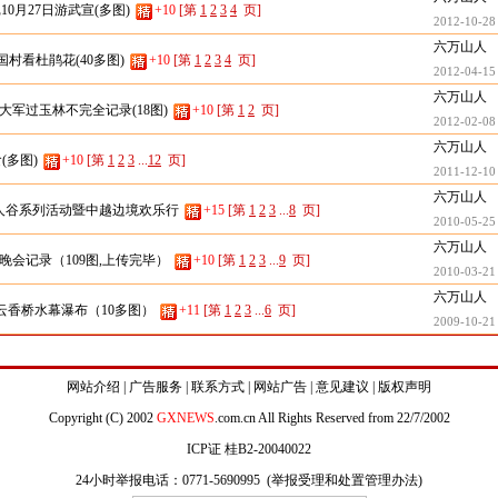
10月27日游武宣(多图)
+10
[第
1
2
3
4
页]
2012-10-28
六万山人
国村看杜鹃花(40多图)
+10
[第
1
2
3
4
页]
2012-04-15
六万山人
军过玉林不完全记录(18图)
+10
[第
1
2
页]
2012-02-08
六万山人
(多图)
+10
[第
1
2
3
...
12
页]
2011-12-10
六万山人
野人谷系列活动暨中越边境欢乐行
+15
[第
1
2
3
...
8
页]
2010-05-25
六万山人
晚会记录（109图,上传完毕）
+10
[第
1
2
3
...
9
页]
2010-03-21
六万山人
观云香桥水幕瀑布（10多图）
+11
[第
1
2
3
...
6
页]
2009-10-21
网站介绍
|
广告服务
|
联系方式
|
网站广告
|
意见建议
|
版权声明
Copyright (C) 2002
GXNEWS
.com.cn All Rights Reserved from 22/7/2002
ICP证 桂B2-20040022
24小时举报电话：0771-5690995 (
举报受理和处置管理办法
)