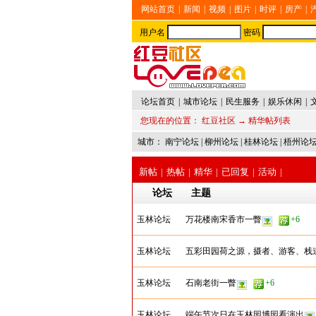
网站首页
|
新闻
|
视频
|
图片
|
时评
|
房产
|
用户名
密码
论坛首页
|
城市论坛
|
民生服务
|
娱乐休闲
|
您现在的位置：
红豆社区
→ 精华帖列表
城市：
南宁论坛
|
柳州论坛
|
桂林论坛
|
梧州论
新帖
|
热帖
|
精华
|
已回复
|
活动
|
论坛
主题
玉林论坛
万花楼南宋香市一瞥
+6
玉林论坛
五彩田园荷之源，摄者、游客、栈
玉林论坛
石南老街一瞥
+6
玉林论坛
端午节次日在玉林园博园看演出