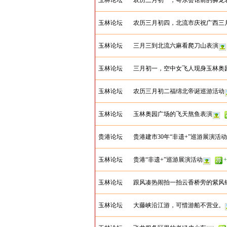
玉林论坛
农历三月初一，粤东会馆前的狮龙
玉林论坛
农历三月初四，北流市庆祝广西三
玉林论坛
三月三到北流六麻看爬刀山表演
玉林论坛
三月初一，空中女飞人现身玉林奥
玉林论坛
农历三月初二福绵北帝诞巡游活动
玉林论坛
玉林奥园广场的飞天熬鱼表演
贵港论坛
贵港建市30年“非遗+”巡游展演活动
玉林论坛
贵港“非遗+”巡游展演活动
+
玉林论坛
跟风凑热闹拍一拍云香桥旁的紫风
玉林论坛
大藤峡沿江游，可惜游船不营业。