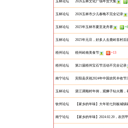
玉林论坛
2026玉林文化广场年货大集
玉林论坛
2026玉林市少儿春晚不完全记录
玉林论坛
2025年玉林市夏至龙舟赛
+
玉林论坛
2025年元旦，好多人去鹿岭首村
梧州论坛
梧州岭南美食节
+13
梧州论坛
第21届梧州宝石节活动不完全记录
南宁论坛
宾阳县庆祝2024年中国农民丰收
玉林论坛
湛江调顺村年例，观狮子钻火圈，
钦州论坛
【家乡的年味】大年初七到板城镇
南宁论坛
【家乡的年味】2024.02.20，