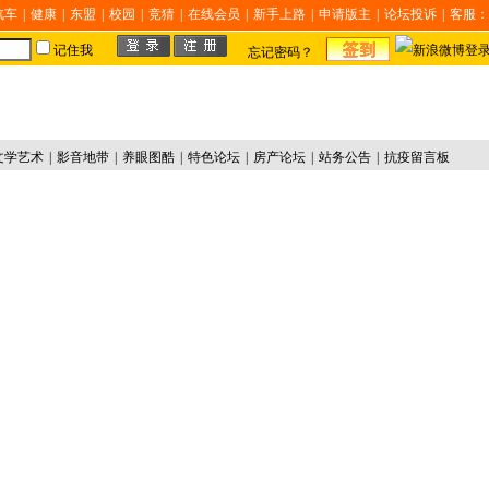
汽车
|
健康
|
东盟
|
校园
|
竞猜
|
在线会员
|
新手上路
|
申请版主
|
论坛投诉
|
客服：
记住我
忘记密码？
文学艺术
|
影音地带
|
养眼图酷
|
特色论坛
|
房产论坛
|
站务公告
|
抗疫留言板