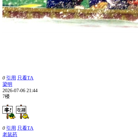
0
引用
只看TA
梁明
2026-07-06 21:44
7楼
0
引用
只看TA
老鼠药