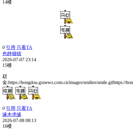
14楼
0
引用
只看TA
色静顿错
2026-07-07 23:14
15楼
赵
金:
https://hongdou.gxnews.com.cn/images/smilies/smile.gifhttps://ho
0
引用
只看TA
缘木求缘
2026-07-08 08:13
16楼