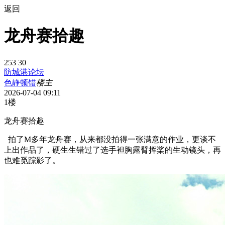
返回
龙舟赛拾趣
253
30
防城港论坛
色静顿错
楼主
2026-07-04 09:11
1楼
龙舟赛拾趣
拍了M多年龙舟赛，从来都没拍得一张满意的作业，更谈不
上出作品了，硬生生错过了选手袒胸露臂挥桨的生动镜头，再
也难觅踪影了。