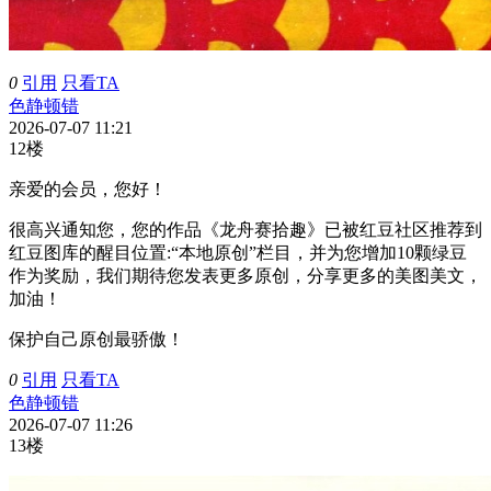
0
引用
只看TA
色静顿错
2026-07-07 11:21
12楼
亲爱的会员，您好！
很高兴通知您，您的作品《龙舟赛拾趣》已被红豆社区推荐到
红豆图库的醒目位置:“本地原创”栏目，并为您增加10颗绿豆
作为奖励，我们期待您发表更多原创，分享更多的美图美文，
加油！
保护自己原创最骄傲！
0
引用
只看TA
色静顿错
2026-07-07 11:26
13楼