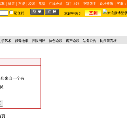
汽车
|
健康
|
东盟
|
校园
|
竞猜
|
在线会员
|
新手上路
|
申请版主
|
论坛投诉
|
客服：
记住我
忘记密码？
文学艺术
|
影音地带
|
养眼图酷
|
特色论坛
|
房产论坛
|
站务公告
|
抗疫留言板
果您来自一个有
员
首页