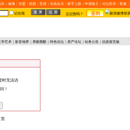
汽车
|
健康
|
东盟
|
校园
|
竞猜
|
在线会员
|
新手上路
|
申请版主
|
论坛投诉
|
客服：
记住我
忘记密码？
文学艺术
|
影音地带
|
养眼图酷
|
特色论坛
|
房产论坛
|
站务公告
|
抗疫留言板
暂时无法访
访问！
首页