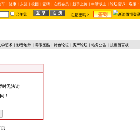
汽车
|
健康
|
东盟
|
校园
|
竞猜
|
在线会员
|
新手上路
|
申请版主
|
论坛投诉
|
客服：
记住我
忘记密码？
文学艺术
|
影音地带
|
养眼图酷
|
特色论坛
|
房产论坛
|
站务公告
|
抗疫留言板
暂时无法访
访问！
首页