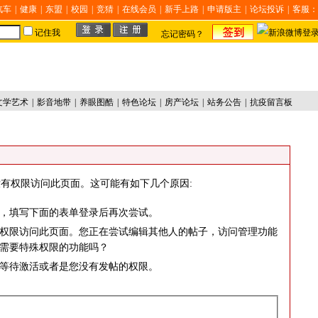
汽车
|
健康
|
东盟
|
校园
|
竞猜
|
在线会员
|
新手上路
|
申请版主
|
论坛投诉
|
客服：
记住我
忘记密码？
文学艺术
|
影音地带
|
养眼图酷
|
特色论坛
|
房产论坛
|
站务公告
|
抗疫留言板
有权限访问此页面。这可能有如下几个原因:
，填写下面的表单登录后再次尝试。
权限访问此页面。您正在尝试编辑其他人的帖子，访问管理功能
需要特殊权限的功能吗？
等待激活或者是您没有发帖的权限。