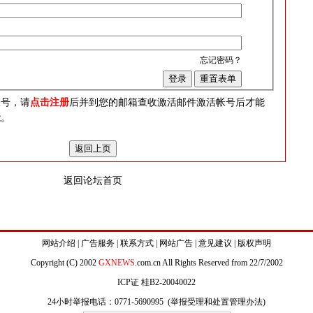
忘记密码？
？
帐号，请
点击注册
后并到您的邮箱查收激活邮件激活帐号后才能
能。
返回论坛首页
网站介绍
|
广告服务
|
联系方式
|
网站广告
|
意见建议
|
版权声明
Copyright (C) 2002
GXNEWS
.com.cn All Rights Reserved from 22/7/2002
ICP证 桂B2-20040022
24小时举报电话：0771-5690995 (
举报受理和处置管理办法
)