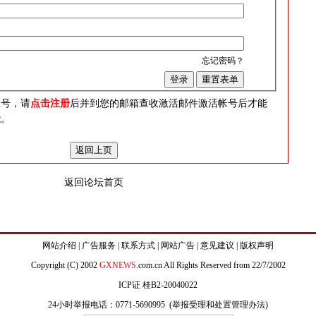
忘记密码？
？
帐号，请
点击注册
后并到您的邮箱查收激活邮件激活帐号后才能
能。
返回论坛首页
网站介绍
|
广告服务
|
联系方式
|
网站广告
|
意见建议
|
版权声明
Copyright (C) 2002
GXNEWS
.com.cn All Rights Reserved from 22/7/2002
ICP证 桂B2-20040022
24小时举报电话：0771-5690995 (
举报受理和处置管理办法
)