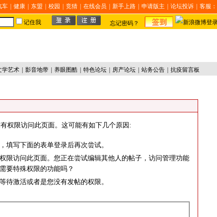
汽车
|
健康
|
东盟
|
校园
|
竞猜
|
在线会员
|
新手上路
|
申请版主
|
论坛投诉
|
客服：
记住我
忘记密码？
文学艺术
|
影音地带
|
养眼图酷
|
特色论坛
|
房产论坛
|
站务公告
|
抗疫留言板
有权限访问此页面。这可能有如下几个原因:
，填写下面的表单登录后再次尝试。
权限访问此页面。您正在尝试编辑其他人的帖子，访问管理功能
需要特殊权限的功能吗？
等待激活或者是您没有发帖的权限。