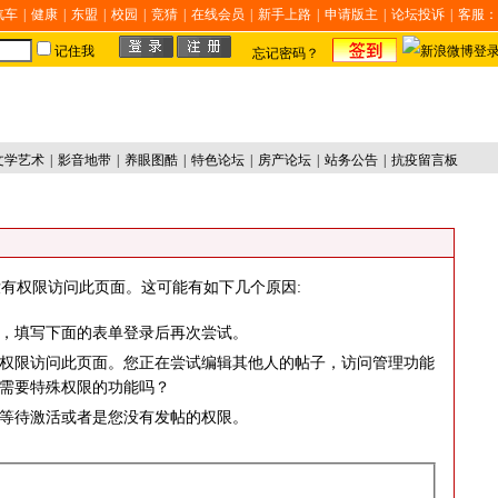
汽车
|
健康
|
东盟
|
校园
|
竞猜
|
在线会员
|
新手上路
|
申请版主
|
论坛投诉
|
客服：
记住我
忘记密码？
文学艺术
|
影音地带
|
养眼图酷
|
特色论坛
|
房产论坛
|
站务公告
|
抗疫留言板
有权限访问此页面。这可能有如下几个原因:
，填写下面的表单登录后再次尝试。
权限访问此页面。您正在尝试编辑其他人的帖子，访问管理功能
需要特殊权限的功能吗？
等待激活或者是您没有发帖的权限。