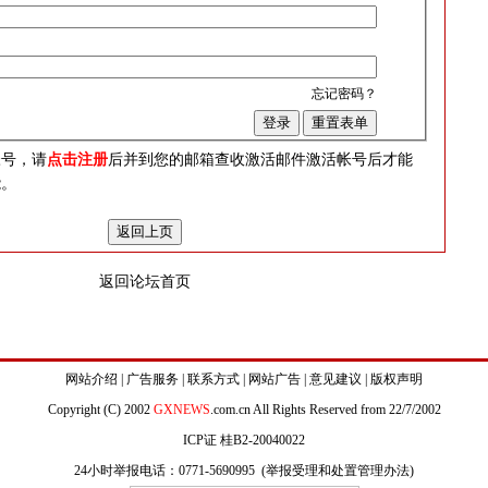
忘记密码？
？
帐号，请
点击注册
后并到您的邮箱查收激活邮件激活帐号后才能
能。
返回论坛首页
网站介绍
|
广告服务
|
联系方式
|
网站广告
|
意见建议
|
版权声明
Copyright (C) 2002
GXNEWS
.com.cn All Rights Reserved from 22/7/2002
ICP证 桂B2-20040022
24小时举报电话：0771-5690995 (
举报受理和处置管理办法
)